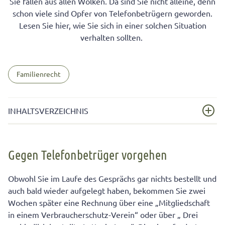
Sie fallen aus allen Wolken. Da sind Sie nicht alleine, denn
schon viele sind Opfer von Telefonbetrügern geworden.
Lesen Sie hier, wie Sie sich in einer solchen Situation
verhalten sollten.
Familienrecht
INHALTSVERZEICHNIS
Gegen Telefonbetrüger vorgehen
Gegen Telefonbetrüger vorgehen
Bei Betrug: Ruhe bewahren
Obwohl Sie im Laufe des Gesprächs gar nichts bestellt und
auch bald wieder aufgelegt haben, bekommen Sie zwei
Wochen später eine Rechnung über eine „Mitgliedschaft
in einem Verbraucherschutz-Verein“ oder über „ Drei