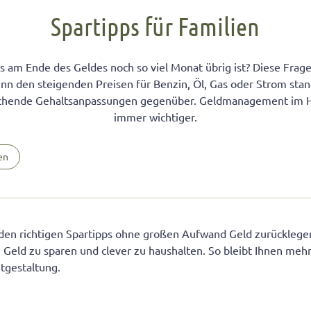
FÜR KINDER
cht unter Geschwistern
n Kinder ein Handy?
Übernachten bei Oma und Opa
Kinderpass beantragen
Spartipps für Familien
chtig auf das Baby
men lernen
ersucht
Selbstvertrauen fördern
Reiseapotheke für Kinder
isterpositionen
ungen fürs Wohnzimmer
 mit dem Smartphone
Teamplayer
Flugreise mit Baby
 am Ende des Geldes noch so viel Monat übrig ist? Diese Frage
nn den steigenden Preisen für Benzin, Öl, Gas oder Strom stand
ät unter Geschwistern
unden
 und Konsumerziehung
Selbstbewusstsein fördern
Urlaubsbudget
ichende Gehaltsanpassungen gegenüber. Geldmanagement im H
 Bedürfnisse eingehen
r Kinder
Starkes Mädchen erziehen
immer wichtiger.
en
 den richtigen Spartipps ohne großen Aufwand Geld zurücklege
, Geld zu sparen und clever zu haushalten. So bleibt Ihnen mehr
itgestaltung.