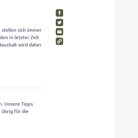
SHOP
Visuelle Wahrnehmung
Schimmelpilze im Kinderzimmer
Gleichgewichtsgefühl fördern
Wohnen Sie gesund?
Umweltbewusstsein bei Kindern
Gesunde Möbel
 stellen sich immer
en in letzter Zeit
Wahrnehmungstörungen
Rückzugsräume für Kinder
aushalt wird daher
Auditive Wahrnehmungsstörung
SHOP
SHOP
SHOP
n. Unsere Tipps
 übrig für die