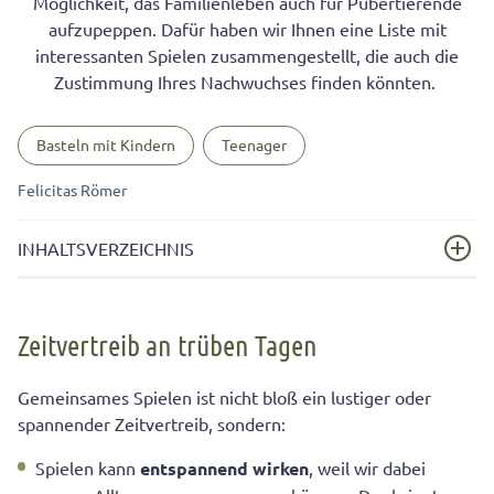
Möglichkeit, das Familienleben auch für Pubertierende
aufzupeppen. Dafür haben wir Ihnen eine Liste mit
interessanten Spielen zusammengestellt, die auch die
Zustimmung Ihres Nachwuchses finden könnten.
Basteln mit Kindern
Teenager
Felicitas Römer
INHALTSVERZEICHNIS
Zeitvertreib an trüben Tagen
Zeitvertreib an trüben Tagen
Für Kinder ab 10 Jahren
Für Kinder ab 10 Jahren
Gemeinsames Spielen ist nicht bloß ein lustiger oder
spannender Zeitvertreib, sondern:
Für Kinder ab 12 Jahren und älter
Spielen kann
entspannend wirken
, weil wir dabei