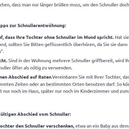
chen, dass man nur länger brüllen muss, um den Schnuller doc
Tipps zur Schnullerentwöhnung:
f, dass Ihre Tochter ohne Schnuller im Mund spricht.
Hat si
d, sollten Sie Bitten geflissentlich überhören, da Sie sie dann 
“.
cht.
Sind in der Wohnung mehrere Schnuller griffbereit, wird I
nuller öfter als nötig zu verwenden.
inen Abschied auf Raten
.Vereinbaren Sie mit Ihrer Tochter, da
immten Zeiten oder an bestimmten Orten benutzen darf. So kö
st nur noch im Haus, später nur noch im Kinderzimmer und zum
gültigen Abschied vom Schnuller:
Tochter den Schnuller verschenken,
etwa an ein Baby aus dem