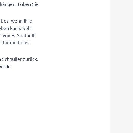
fhängen. Loben Sie
ft es, wenn Ihre
eben kann. Sehr
“ von B. Spathelf
 für ein tolles
n Schnuller zurück,
wurde.