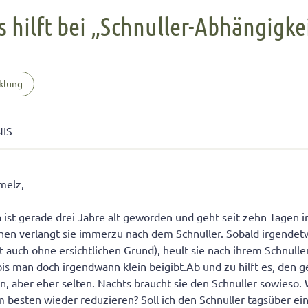
FÜR KINDER
cht unter Geschwistern
n Kinder ein Handy?
Übernachten bei Oma und Opa
Kinderpass beantragen
 hilft bei „Schnuller-Abhängigke
chtig auf das Baby
men lernen
ersucht
Selbstvertrauen fördern
Reiseapotheke für Kinder
isterpositionen
ungen fürs Wohnzimmer
 mit dem Smartphone
Teamplayer
Flugreise mit Baby
ät unter Geschwistern
unden
 und Konsumerziehung
Selbstbewusstsein fördern
Urlaubsbudget
klung
 Bedürfnisse eingehen
r Kinder
Starkes Mädchen erziehen
NIS
r. med. Andrea Schmelz
melz,
 ist gerade drei Jahre alt geworden und geht seit zehn Tagen i
hen verlangt sie immerzu nach dem Schnuller. Sobald irgendet
 auch ohne ersichtlichen Grund), heult sie nach ihrem Schnuller
bis man doch irgendwann klein beigibt.Ab und zu hilft es, den
en, aber eher selten. Nachts braucht sie den Schnuller sowieso. 
besten wieder reduzieren? Soll ich den Schnuller tagsüber ei