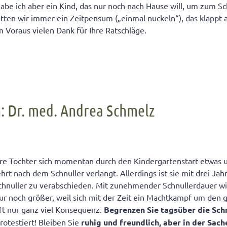
e ich aber ein Kind, das nur noch nach Hause will, um zum Sc
tten wir immer ein Zeitpensum („einmal nuckeln“), das klappt 
m Voraus vielen Dank für Ihre Ratschläge.
: Dr. med. Andrea Schmelz
hre Tochter sich momentan durch den Kindergartenstart etwas u
rt nach dem Schnuller verlangt. Allerdings ist sie mit drei Jah
chnuller zu verabschieden. Mit zunehmender Schnullerdauer wi
ur noch größer, weil sich mit der Zeit ein Machtkampf um den g
lft nur ganz viel Konsequenz.
Begrenzen Sie tagsüber die Schn
rotestiert! Bleiben Sie
ruhig und freundlich, aber in der Sac