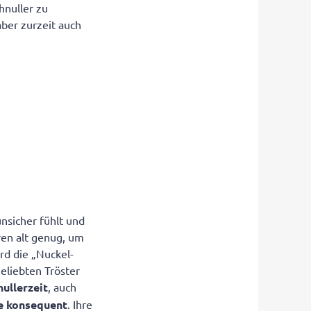
hnuller zu
aber zurzeit auch
nsicher fühlt und
ren alt genug, um
rd die „Nuckel-
eliebten Tröster
ullerzeit
, auch
he konsequent
. Ihre