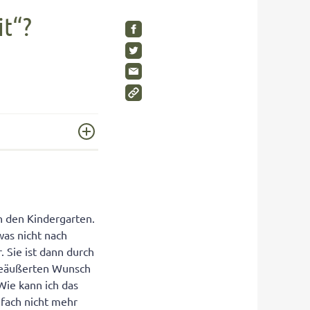
SHOP
Visuelle Wahrnehmung
Schimmelpilze im Kinderzimmer
it“?
Gleichgewichtsgefühl fördern
Wohnen Sie gesund?
Umweltbewusstsein bei Kindern
Gesunde Möbel
Wahrnehmungstörungen
Rückzugsräume für Kinder
Auditive Wahrnehmungsstörung
SHOP
SHOP
SHOP
n den Kindergarten.
was nicht nach
. Sie ist dann durch
 geäußerten Wunsch
Wie kann ich das
nfach nicht mehr