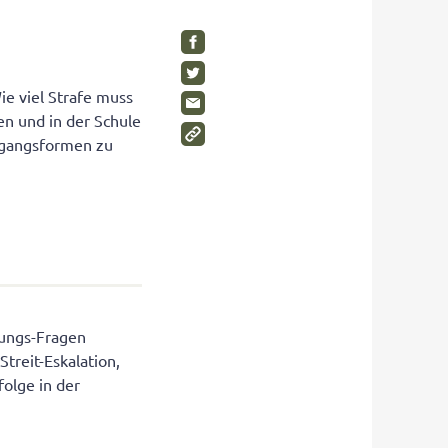
SHOP
Visuelle Wahrnehmung
Schimmelpilze im Kinderzimmer
Gleichgewichtsgefühl fördern
Wohnen Sie gesund?
Umweltbewusstsein bei Kindern
Gesunde Möbel
ie viel Strafe muss
n und in der Schule
Wahrnehmungstörungen
Rückzugsräume für Kinder
Umgangsformen zu
Auditive Wahrnehmungsstörung
SHOP
SHOP
SHOP
ehungs-Fragen
treit-Eskalation,
olge in der