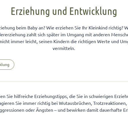
FÜR KINDER
cht unter Geschwistern
n Kinder ein Handy?
Übernachten bei Oma und Opa
Kinderpass beantragen
Erziehung und Entwicklung
chtig auf das Baby
men lernen
ersucht
Selbstvertrauen fördern
Reiseapotheke für Kinder
isterpositionen
ungen fürs Wohnzimmer
 mit dem Smartphone
Teamplayer
Flugreise mit Baby
iehung beim Baby an? Wie erziehen Sie Ihr Kleinkind richtig? W
ndererziehung zahlt sich später im Umgang mit anderen Mensche
ät unter Geschwistern
unden
 und Konsumerziehung
Selbstbewusstsein fördern
Urlaubsbudget
s nicht immer leicht, seinen Kindern die richtigen Werte und 
 Bedürfnisse eingehen
r Kinder
Starkes Mädchen erziehen
vermitteln.
klung
den Sie hilfreiche Erziehungstipps, die Sie in schwierigen Erzi
agieren Sie immer richtig bei Wutausbrüchen, Trotzreaktionen, S
Aggressionen oder Ängsten – und bewirken damit dauerhafte Erf