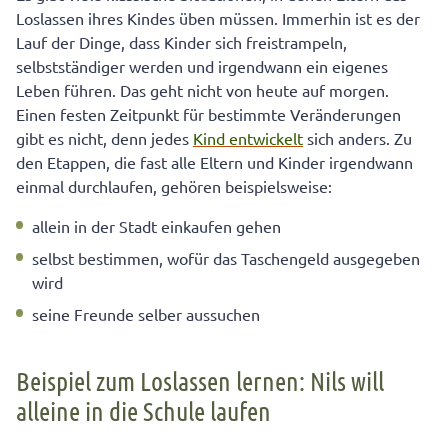
Angst und Misstrauen machen das Loslassen lernen so
Loslassen ihres Kindes üben müssen. Immerhin ist es der
schwer
Lauf der Dinge, dass Kinder sich freistrampeln,
3 Schritte zum Loslassen lernen
selbstständiger werden und irgendwann ein eigenes
Leben führen. Das geht nicht von heute auf morgen.
Beispiel zum Loslassen lernen Nils: Diese Lösung ist für
Einen festen Zeitpunkt für bestimmte Veränderungen
alle gut
gibt es nicht, denn jedes
Kind entwickelt
sich anders. Zu
den Etappen, die fast alle Eltern und Kinder irgendwann
einmal durchlaufen, gehören beispielsweise:
allein in der Stadt einkaufen gehen
selbst bestimmen, wofür das Taschengeld ausgegeben
wird
seine Freunde selber aussuchen
Beispiel zum Loslassen lernen: Nils will
alleine in die Schule laufen