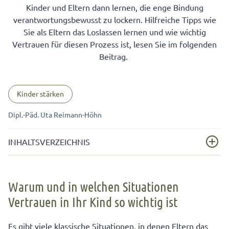
Kinder und Eltern dann lernen, die enge Bindung
verantwortungsbewusst zu lockern. Hilfreiche Tipps wie
Sie als Eltern das Loslassen lernen und wie wichtig
Vertrauen für diesen Prozess ist, lesen Sie im folgenden
Beitrag.
Kinder stärken
Dipl.-Päd. Uta Reimann-Höhn
INHALTSVERZEICHNIS
Warum und in welchen Situationen Vertrauen in Ihr
Kind so wichtig ist
Warum und in welchen Situationen
Vertrauen in Ihr Kind so wichtig ist
Beispiel zum Loslassen lernen: Nils will alleine in die
Schule laufen
Es gibt viele klassische Situationen, in denen Eltern das