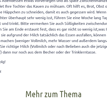
s Abendessen etwas vorverlegen und als späte Zwischenmahlze
et Ihre Tochter das Kauen zu mühsam. Oft hilft es, Brot, Obst
e Häppchen zu schneiden, damit es auch gegessen wird. Wenn 
chter überhaupt sehr wenig isst, führen Sie eine Woche lang T
t und trinkt. Bitte vermerken Sie auch Süßigkeiten zwischendur
en Sie am Ende erstaunt fest, dass es gar nicht so wenig ist,was 
st sie aufgrund der Milch tatsächlich das Essen ausfallen, können
machen (weniger Vollmilch, mehr Wasser und außerdem langs
ie richtige Milch (Vollmilch oder nach Belieben auch die jetzig
) dann nur noch aus dem Becher oder der Trinklerntasse.
olg!
z
Mehr zum Thema