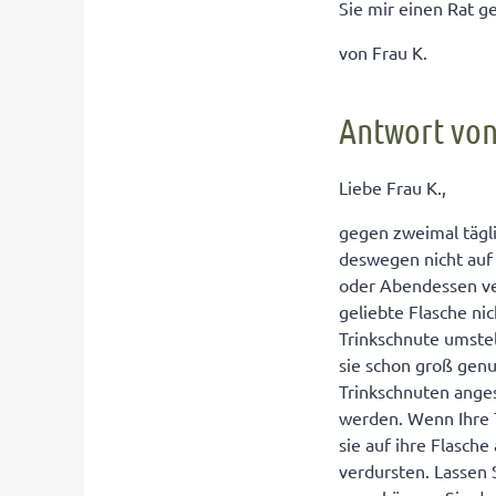
Sie mir einen Rat g
von Frau K.
Antwort von
Liebe Frau K.,
gegen zweimal tägli
deswegen nicht auf
oder Abendessen ver
geliebte Flasche n
Trinkschnute umstell
sie schon groß genu
Trinkschnuten anges
werden. Wenn Ihre T
sie auf ihre Flasch
verdursten. Lassen 