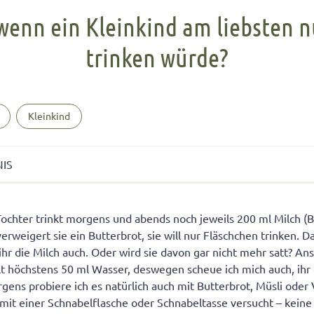
FÜR KINDER
cht unter Geschwistern
n Kinder ein Handy?
Übernachten bei Oma und Opa
Kinderpass beantragen
wenn ein Kleinkind am liebsten n
chtig auf das Baby
men lernen
ersucht
Selbstvertrauen fördern
Reiseapotheke für Kinder
trinken würde?
isterpositionen
ungen fürs Wohnzimmer
 mit dem Smartphone
Teamplayer
Flugreise mit Baby
ät unter Geschwistern
unden
 und Konsumerziehung
Selbstbewusstsein fördern
Urlaubsbudget
 Bedürfnisse eingehen
r Kinder
Starkes Mädchen erziehen
Kleinkind
NIS
r. med. Andrea Schmelz
ochter trinkt morgens und abends noch jeweils 200 ml Milch (
erweigert sie ein Butterbrot, sie will nur Fläschchen trinken. Dam
ihr die Milch auch. Oder wird sie davon gar nicht mehr satt? Ans
lt höchstens 50 ml Wasser, deswegen scheue ich mich auch, ihr 
ens probiere ich es natürlich auch mit Butterbrot, Müsli oder V
mit einer Schnabelflasche oder Schnabeltasse versucht – kein