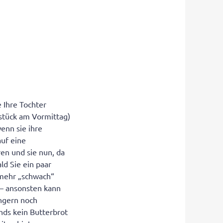
e Ihre Tochter
stück am Vormittag)
enn sie ihre
uf eine
ren und sie nun, da
ld Sie ein paar
 mehr „schwach“
n – ansonsten kann
ungern noch
nds kein Butterbrot