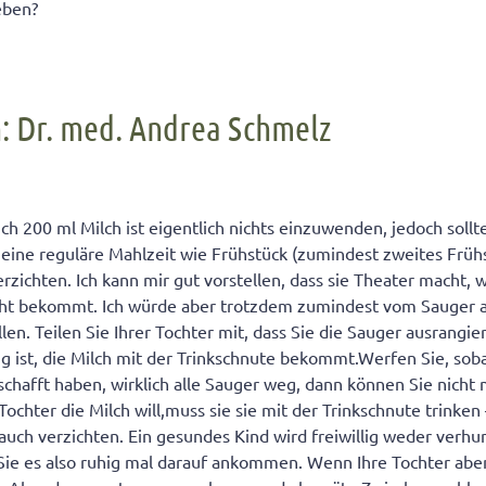
eben?
: Dr. med. Andrea Schmelz
ch 200 ml Milch ist eigentlich nichts einzuwenden, jedoch sollt
 eine reguläre Mahlzeit wie Frühstück (zumindest zweites Früh
zichten. Ich kann mir gut vorstellen, dass sie Theater macht, w
icht bekommt. Ich würde aber trotzdem zumindest vom Sauger a
en. Teilen Sie Ihrer Tochter mit, dass Sie die Sauger ausrangie
g ist, die Milch mit der Trinkschnute bekommt.Werfen Sie, soba
chafft haben, wirklich alle Sauger weg, dann können Sie nicht
ochter die Milch will,muss sie sie mit der Trinkschnute trinke
e auch verzichten. Ein gesundes Kind wird freiwillig weder verh
Sie es also ruhig mal darauf ankommen. Wenn Ihre Tochter abe