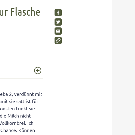
SHOP
Visuelle Wahrnehmung
Schimmelpilze im Kinderzimmer
ur Flasche
Gleichgewichtsgefühl fördern
Wohnen Sie gesund?
Umweltbewusstsein bei Kindern
Gesunde Möbel
Wahrnehmungstörungen
Rückzugsräume für Kinder
Auditive Wahrnehmungsstörung
SHOP
SHOP
SHOP
Beba 2, verdünnt mit
it sie satt ist für
onsten trinkt sie
die Milch nicht
ollkornbrei. Ich
e Chance. Können