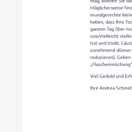
mag, können Sie da
Möglicherweise find
mundgerechte klein
haben, dass Ihre To
ganzen Tag über iss
usw.Vielleicht stell
isst und trinkt. Läs
zunehmend dünner 
reduzieren). Geben S
„Flaschenmischung“
Viel Geduld und Erf
Ihre Andrea Schmel