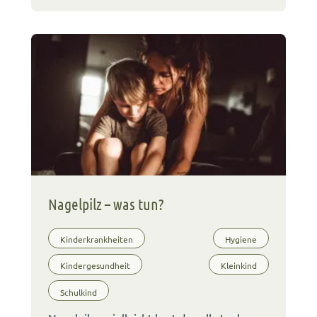
Nagelpilz – was tun?
Kinderkrankheiten
Hygiene
Kindergesundheit
Kleinkind
Schulkind