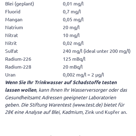
Blei (geplant)
0,01 mg/l
Fluorid
0,7 mg/l
Mangan
0,05 mg/l
Natrium
20 mg/l
Nitrat
10 mg/l
Nitrit
0,02 mg/l
Sulfat
240 mg/l (ideal unter 200 mg/l)
Radium-226
125 mBq/l
Radium-228
20 mBq/l
Uran
0,002 mg/l = 2 µg/l
Wenn Sie Ihr Trinkwasser auf Schadstoffe testen
lassen wollen
, kann Ihnen Ihr Wasserversorger oder das
Gesundheitsamt Adressen geeigneter Laboratorien
geben. Die Stiftung Warentest (www.test.de) bietet für
28€
eine Analyse auf Blei, Kadmium,
Zink und Kupfer an.