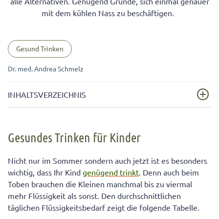
alle Alternativen. Genügend Gründe, sich einmal genauer
mit dem kühlen Nass zu beschäftigen.
Gesund Trinken
Dr. med. Andrea Schmelz
INHALTSVERZEICHNIS
Gesundes Trinken für Kinder
Gesundes Trinken für Kinder
Wasser aus der Leitung ist nicht schlechter als Wasser
mit Kohlensäure
Nicht nur im Sommer sondern auch jetzt ist es besonders
So bekommt Ihr Kind hygienisch einwandfreies Wasser
wichtig, dass Ihr Kind
genügend trinkt
. Denn auch beim
zu trinken
Toben brauchen die Kleinen manchmal bis zu viermal
mehr Flüssigkeit als sonst. Den durchschnittlichen
täglichen Flüssigkeitsbedarf zeigt die folgende Tabelle.