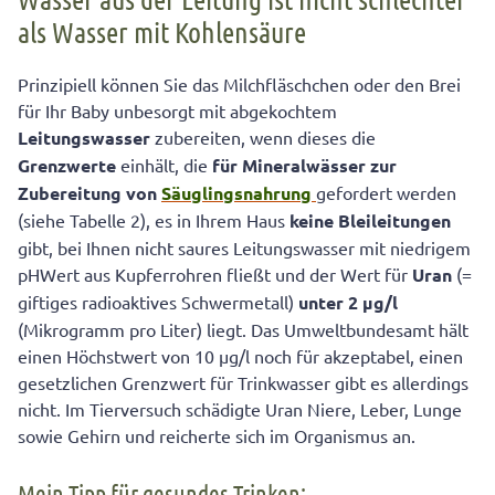
als Wasser mit Kohlensäure
Prinzipiell können Sie das Milchfläschchen oder den Brei
für Ihr Baby unbesorgt mit abgekochtem
Leitungswasser
zubereiten, wenn dieses die
Grenzwerte
einhält, die
für Mineralwässer zur
Zubereitung von
Säuglingsnahrung
gefordert werden
(siehe Tabelle 2), es in Ihrem Haus
keine Bleileitungen
gibt, bei Ihnen nicht saures Leitungswasser mit niedrigem
pHWert aus Kupferrohren fließt und der Wert für
Uran
(=
giftiges radioaktives Schwermetall)
unter 2 µg/l
(Mikrogramm pro Liter) liegt. Das Umweltbundesamt hält
einen Höchstwert von 10 µg/l noch für akzeptabel, einen
gesetzlichen Grenzwert für Trinkwasser gibt es allerdings
nicht. Im Tierversuch schädigte Uran Niere, Leber, Lunge
sowie Gehirn und reicherte sich im Organismus an.
Mein Tipp für gesundes Trinken: