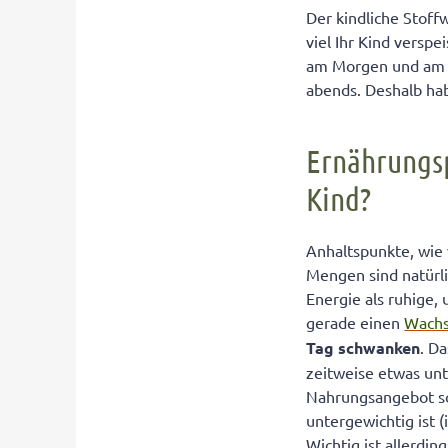
Ernährungsplan
Der kindliche Stoffw
viel Ihr Kind verspe
Lebensmittelvo
am Morgen und am V
abends. Deshalb ha
Ernährungsp
Kind?
Anhaltspunkte, wie v
Mengen sind natürli
Energie als ruhige,
gerade einen
Wach
Tag schwanken
. D
zeitweise etwas unt
Nahrungsangebot so 
untergewichtig ist 
Wichtig ist allerdin