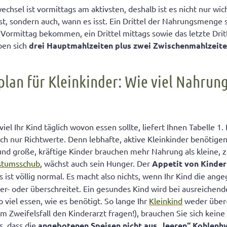
 für Kleinkinder: Brauchen Kinder täglich eine warme Mahlzeit?
echsel ist vormittags am aktivsten, deshalb ist es nicht nur wic
ist, sondern auch, wann es isst. Ein Drittel der Nahrungsmenge 
rschläge für den Ernährungsplan für Kleinkinder
ormittag bekommen, ein Drittel mittags sowie das letzte Drit
ben sich
drei Hauptmahlzeiten
plus zwei Zwischenmahlzeit
lan für Kleinkinder: Wie viel Nahrung
iel Ihr Kind täglich wovon essen sollte, liefert Ihnen Tabelle 
ch nur Richtwerte. Denn lebhafte, aktive Kleinkinder benötige
 und große, kräftige Kinder brauchen mehr Nahrung als kleine, za
stumsschub
, wächst auch sein Hunger. Der
Appetit von
Kinder
as ist völlig normal. Es macht also nichts, wenn Ihr Kind die a
er- oder überschreitet. Ein gesundes Kind wird bei ausreichen
viel essen, wie es benötigt. So lange Ihr
Kleinkind
weder über
(im Zweifelsfall den Kinderarzt fragen!), brauchen Sie sich kei
gs, dass die
angebotenen Speisen nicht
aus „leeren“ Kohlen