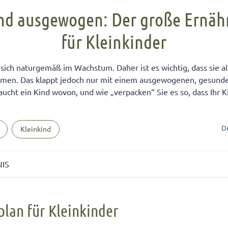
FÜR KINDER
cht unter Geschwistern
n Kinder ein Handy?
Übernachten bei Oma und Opa
Kinderpass beantragen
nd ausgewogen: Der große Ernäh
chtig auf das Baby
men lernen
ersucht
Selbstvertrauen fördern
Reiseapotheke für Kinder
für Kleinkinder
isterpositionen
ungen fürs Wohnzimmer
 mit dem Smartphone
Teamplayer
Flugreise mit Baby
ät unter Geschwistern
unden
 und Konsumerziehung
Selbstbewusstsein fördern
Urlaubsbudget
sich naturgemäß im Wachstum. Daher ist es wichtig, dass sie al
 Bedürfnisse eingehen
r Kinder
Starkes Mädchen erziehen
men. Das klappt jedoch nur mit einem ausgewogenen, gesunde
aucht ein Kind wovon, und wie „verpacken“ Sie es so, dass Ihr K
D
Kleinkind
NIS
für Kleinkinder
lan für Kleinkinder
für Kleinkinder: Wie viel Nahrung braucht Ihr Kind?