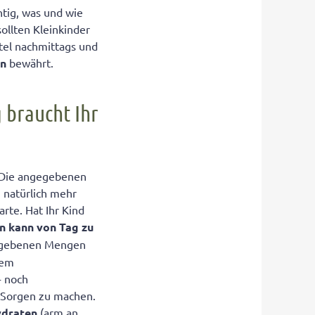
htig, was und wie
sollten Kleinkinder
tel nachmittags und
en
bewährt.
 braucht Ihr
1. Die angegebenen
n natürlich mehr
rte. Hat Ihr Kind
n kann von Tag zu
ngegebenen Mengen
dem
- noch
ne Sorgen zu machen.
hydraten
(arm an