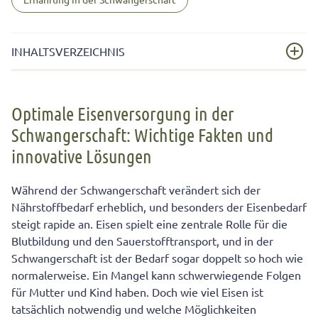
INHALTSVERZEICHNIS
Optimale Eisenversorgung in der Schwangerschaft:
Wichtige Fakten und innovative Lösungen
Optimale Eisenversorgung in der
Schwangerschaft: Wichtige Fakten und
Warum steigt der Eisenbedarf in der Schwangerschaft?
innovative Lösungen
Natürliche Eisenquellen und Ernährung
Fazit: Genügend Eisen während der Schwangerschaft –
Während der Schwangerschaft verändert sich der
eine Herausforderung, die lösbar ist
Nährstoffbedarf erheblich, und besonders der Eisenbedarf
steigt rapide an. Eisen spielt eine zentrale Rolle für die
Blutbildung und den Sauerstofftransport, und in der
Schwangerschaft ist der Bedarf sogar doppelt so hoch wie
normalerweise. Ein Mangel kann schwerwiegende Folgen
für Mutter und Kind haben. Doch wie viel Eisen ist
tatsächlich notwendig und welche Möglichkeiten