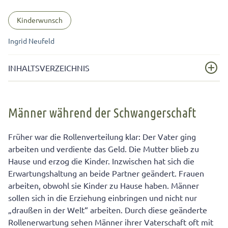
Kinderwunsch
Ingrid Neufeld
INHALTSVERZEICHNIS
Männer während der Schwangerschaft
Männer während der Schwangerschaft
Die Angst vor dem Endgültigen
Die Angst vor der Vaterschaft
Früher war die Rollenverteilung klar: Der Vater ging
arbeiten und verdiente das Geld. Die Mutter blieb zu
Die Angst vor dem Versagen
Hause und erzog die Kinder. Inzwischen hat sich die
Die Angst vor der eigenen Rolle
Erwartungshaltung an beide Partner geändert. Frauen
arbeiten, obwohl sie Kinder zu Hause haben. Männer
Ängste besiegen
sollen sich in die Erziehung einbringen und nicht nur
„draußen in der Welt“ arbeiten. Durch diese geänderte
Rollenerwartung sehen Männer ihrer Vaterschaft oft mit