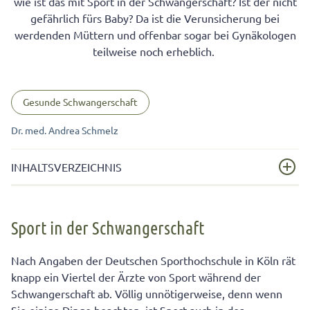
wie ist das mit Sport in der Schwangerschaft? Ist der nicht
gefährlich fürs Baby? Da ist die Verunsicherung bei
werdenden Müttern und offenbar sogar bei Gynäkologen
teilweise noch erheblich.
Gesunde Schwangerschaft
Dr. med. Andrea Schmelz
INHALTSVERZEICHNIS
Sport in der Schwangerschaft
Sport in der Schwangerschaft
Das sollten Sie bei Sport in der Schwangerschaft
beachten
Nach Angaben der Deutschen Sporthochschule in Köln rät
Geeignete Sportarten für die Schwangerschaft
knapp ein Viertel der Ärzte von Sport während der
Schwangerschaft ab. Völlig unnötigerweise, denn wenn