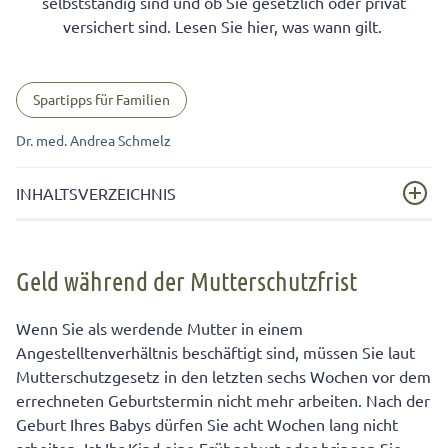
selbstständig sind und ob Sie gesetzlich oder privat
versichert sind. Lesen Sie hier, was wann gilt.
Spartipps für Familien
Dr. med. Andrea Schmelz
INHALTSVERZEICHNIS
Geld während der Mutterschutzfrist
Geld während der Mutterschutzfrist
Wie hoch ist Ihr Mutterschaftsgeld?
Privat versicherte Frauen erhalten meist weniger
Wenn Sie als werdende Mutter in einem
Mutterschaftsgeld
Angestelltenverhältnis beschäftigt sind, müssen Sie laut
Mutterschutzgesetz in den letzten sechs Wochen vor dem
Regelungen zum Mutterschaftsgeld für Arbeitslose,
errechneten Geburtstermin nicht mehr arbeiten. Nach der
Minijobberinnen und Hausfrauen
Geburt Ihres Babys dürfen Sie acht Wochen lang nicht
Das müssen Sie beim Antrag für Mutterschaftsgeld