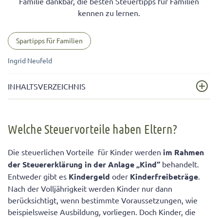
Familie dankbar, die besten Steuertipps für Familien
kennen zu lernen.
Spartipps für Familien
Ingrid Neufeld
INHALTSVERZEICHNIS
Welche Steuervorteile haben Eltern?
Welche Steuervorteile haben Eltern?
Wie hoch sind die Kinderfreibeträge?
Unterstützung bei Hilfen im Haushalt
Die steuerlichen Vorteile für Kinder werden
im Rahmen
der Steuererklärung in der Anlage „Kind“
behandelt.
Steuertipps für Familien gibt es auch für
Entweder gibt es
Kindergeld
oder
Kinderfreibeträge
.
Alleinerziehende
Nach der Volljährigkeit werden Kinder nur dann
Steuertipps für Familien greifen auch bei volljährigen
berücksichtigt, wenn bestimmte Voraussetzungen, wie
Kindern
beispielsweise Ausbildung, vorliegen. Doch Kinder, die