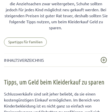
die Anziehsachen zwar weitergeben, Schuhe sollten
jedoch für jedes Kind möglichst neu gekauft werden. Bei
steigenden Preisen ist guter Rat teuer, deshalb sollten Sie
folgende Tipps nutzen, um beim Kleiderkauf Geld zu
sparen.
Spartipps für Familien
INHALTSVERZEICHNIS
Tipps, um Geld beim Kleiderkauf zu sparen
Tipps, um Geld beim Kleiderkauf zu sparen
Greifen Sie auf Second-Hand-Ware zurück
Kaufen Sie Kleidung und Schuhe mit Bedacht ein
Schlussverkäufe sind seit jeher beliebt, da sie einen
kostengünstigen Einkauf ermöglichen. Im Bereich von
Leihen und tauschen Sie, anstatt zu kaufen
Kinderbekleidung ist es nicht ganz so einfach von
Preissenkungen und Rabatten zu profitieren, weil sich