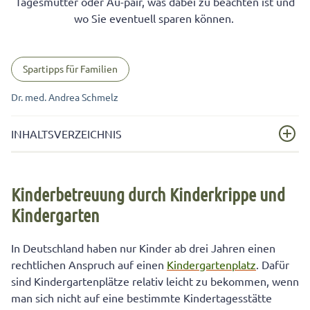
Tagesmutter oder Au-pair, was dabei zu beachten ist und
wo Sie eventuell sparen können.
Spartipps für Familien
Dr. med. Andrea Schmelz
INHALTSVERZEICHNIS
Kinderbetreuung durch Kinderkrippe und Kindergarten
Kinderbetreuung durch Kinderkrippe und
Tagesmutter: Individuelle Kinderbetreuung in der
Kindergarten
Kleingruppe
Pflegeerlaubnis und Zertifizierung für Tagesmütter
In Deutschland haben nur Kinder ab drei Jahren einen
Kosten für Au-pair: Individuelle Kinderbetreuung mit
rechtlichen Anspruch auf einen
Kindergartenplatz
. Dafür
internationalem Schwerpunkt
sind Kindergartenplätze relativ leicht zu bekommen, wenn
man sich nicht auf eine bestimmte Kindertagesstätte