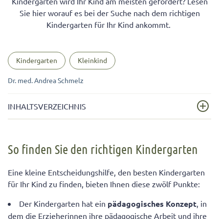
Kindergarten wird Ihr Kind am meisten gefördert? Lesen
Sie hier worauf es bei der Suche nach dem richtigen
Kindergarten für Ihr Kind ankommt.
Kindergarten
Kleinkind
Dr. med. Andrea Schmelz
INHALTSVERZEICHNIS
So finden Sie den richtigen Kindergarten
So finden Sie den richtigen Kindergarten
Der Kindergarten sollte sich an den Bedürfnissen der
Kinder orientieren
Eine kleine Entscheidungshilfe, den besten Kindergarten
für Ihr Kind zu finden, bieten Ihnen diese zwölf Punkte:
Der Kindergarten hat ein
pädagogisches Konzept
, in
dem die Erzieherinnen ihre pädagogische Arbeit und ihre