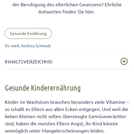
der Beruhigung des elterlichen Gewissens? Ehrliche
Antworten finden Sie hier.
Gesunde Ernährung
Dr. med. Andrea Schmelz
INHALTSVERZEICHNIS
Gesunde Kinderernährung
Gesunde Kinderernährung
Wie viele Vitamine braucht Ihr Kind?
Referenzwerte für Vitamine und Nährstoffe für Kinder
Kinder im Wachstum brauchen besonders viele Vitamine –
sind oft ungenau
so schallt es Eltern aus allen Ecken entgegen. Und weil die
lieben Kleinen nicht selten überzeugte Gemüseverächter
Vitamine für Kinder: Auch zu viel kann schädlich sein!
sind, haben die meisten Eltern Angst, ihr Kind könnte
womöglich unter Mangelerscheinungen leiden.