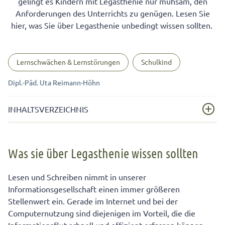
gelingt es Kindern mit Legasthenie nur mühsam, den
Anforderungen des Unterrichts zu genügen. Lesen Sie
hier, was Sie über Legasthenie unbedingt wissen sollten.
Lernschwächen & Lernstörungen
Schulkind
Dipl.-Päd. Uta Reimann-Höhn
INHALTSVERZEICHNIS
Was sie über Legasthenie wissen sollten
Was sie über Legasthenie wissen sollten
Legasthenie: Warum Sie sich bei der Diagnose nicht auf
die Schule verlassen sollten
Lesen und Schreiben nimmt in unserer
Auch bei Legasthenie haben Jungen die schlechteren
Informationsgesellschaft einen immer größeren
Karten
Stellenwert ein. Gerade im Internet und bei der
Computernutzung sind diejenigen im Vorteil, die die