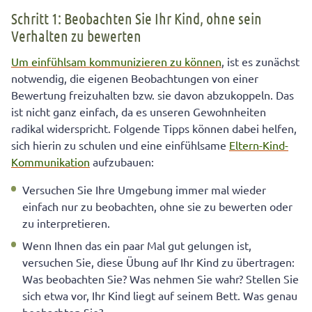
Schritt 1: Beobachten Sie Ihr Kind, ohne sein
„Was brauchst du?“ Jugendliche besser verstehen
mithilfe der gewaltfreien Kommunikation
Verhalten zu bewerten
Um einfühlsam kommunizieren zu können
, ist es zunächst
notwendig, die eigenen Beobachtungen von einer
Bewertung freizuhalten bzw. sie davon abzukoppeln. Das
ist nicht ganz einfach, da es unseren Gewohnheiten
radikal widerspricht. Folgende Tipps können dabei helfen,
sich hierin zu schulen und eine einfühlsame
Eltern-Kind-
Kommunikation
aufzubauen:
Versuchen Sie Ihre Umgebung immer mal wieder
einfach nur zu beobachten, ohne sie zu bewerten oder
zu interpretieren.
Wenn Ihnen das ein paar Mal gut gelungen ist,
versuchen Sie, diese Übung auf Ihr Kind zu übertragen:
Was beobachten Sie? Was nehmen Sie wahr? Stellen Sie
sich etwa vor, Ihr Kind liegt auf seinem Bett. Was genau