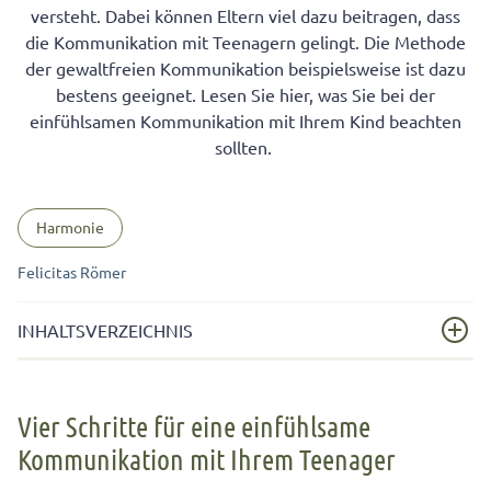
versteht. Dabei können Eltern viel dazu beitragen, dass
die Kommunikation mit Teenagern gelingt. Die Methode
der gewaltfreien Kommunikation beispielsweise ist dazu
bestens geeignet. Lesen Sie hier, was Sie bei der
einfühlsamen Kommunikation mit Ihrem Kind beachten
sollten.
Harmonie
Felicitas Römer
INHALTSVERZEICHNIS
Vier Schritte für eine einfühlsame Kommunikation mit
Ihrem Teenager
Vier Schritte für eine einfühlsame
Kommunikation mit Ihrem Teenager
Forderungen stellen oder um etwas bitten? Gewaltfrei
und einfühlsam kommunizieren