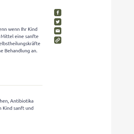
SHOP
Visuelle Wahrnehmung
Schimmelpilze im Kinderzimmer
Gleichgewichtsgefühl fördern
Wohnen Sie gesund?
Umweltbewusstsein bei Kindern
Gesunde Möbel
enn wenn Ihr Kind
Mittel eine sanfte
Wahrnehmungstörungen
Rückzugsräume für Kinder
elbstheilungskräfte
Auditive Wahrnehmungsstörung
he Behandlung an.
SHOP
SHOP
SHOP
hen, Antibiotika
m Kind sanft und