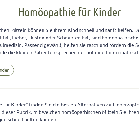
FÜR KINDER
cht unter Geschwistern
n Kinder ein Handy?
Übernachten bei Oma und Opa
Kinderpass beantragen
Homöopathie für Kinder
chtig auf das Baby
men lernen
ersucht
Selbstvertrauen fördern
Reiseapotheke für Kinder
isterpositionen
ungen fürs Wohnzimmer
 mit dem Smartphone
Teamplayer
Flugreise mit Baby
hen Mitteln können Sie Ihrem Kind schnell und sanft helfen. D
hfall, Fieber, Husten oder Schnupfen hat, sind homöopathische 
ät unter Geschwistern
unden
 und Konsumerziehung
Selbstbewusstsein fördern
Urlaubsbudget
hulmedizin. Passend gewählt, helfen sie rasch und fördern die S
 Bedürfnisse eingehen
r Kinder
Starkes Mädchen erziehen
rade die kleinen Patienten sprechen gut auf eine homöopathisc
inder
für Kinder“ finden Sie die besten Alternativen zu Fieberzäpfc
n dieser Rubrik, mit welchen homöopathischen Mitteln Sie Ihre
n schnell helfen können.