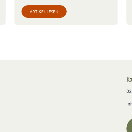
ARTIKEL LESEN
Ko
02
in