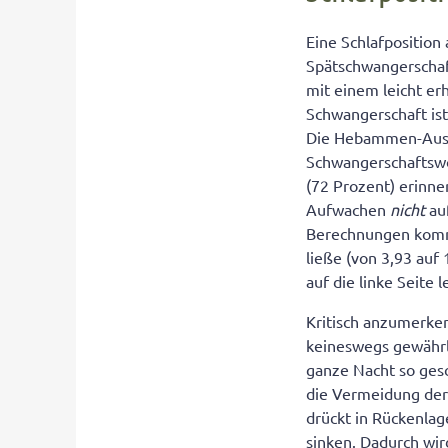
Eine Schlafposition
Spätschwangerschaft
mit einem leicht er
Schwangerschaft ist 
Die Hebammen-Ausbi
Schwangerschaftsw
(72 Prozent) erinne
Aufwachen
nicht
auf
Berechnungen kommt
ließe (von 3,93 auf
auf die linke Seite 
Kritisch anzumerken 
keineswegs gewährle
ganze Nacht so gesc
die Vermeidung der
drückt in Rückenlag
sinken. Dadurch wir