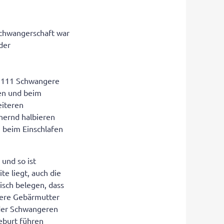
Schwangerschaft war
der
.
n. 111 Schwangere
fen und beim
eiteren
hernd halbieren
h beim Einschlafen
 und so ist
e liegt, auch die
isch belegen, dass
were Gebärmutter
 der Schwangeren
eburt führen