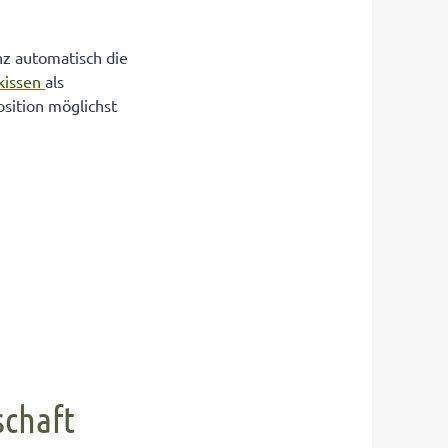
z automatisch die
lkissen
als
osition möglichst
chaft