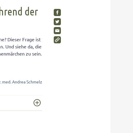
SHOP
Visuelle Wahrnehmung
Schimmelpilze im Kinderzimmer
ährend der
Gleichgewichtsgefühl fördern
Wohnen Sie gesund?
Umweltbewusstsein bei Kindern
Gesunde Möbel
Wahrnehmungstörungen
Rückzugsräume für Kinder
e? Dieser Frage ist
Auditive Wahrnehmungsstörung
. Und siehe da, die
menmärchen zu sein.
SHOP
SHOP
SHOP
r. med. Andrea Schmelz