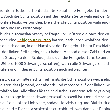
 auf dem Rücken erhöhte das Risiko auf eine Fehlgeburt in der
. Auch die Schlafposition auf der rechten Seite während der 
höhten Risiko verbunden. Die sicherste Schlafposition während 
also die Linksseitenlage.
lderin Tomasina Stacey befragte 155 Mütter, die nach der 28
oche eine
Fehlgeburt erlitten
hatten, nach ihrer Schlafpositio
rten sich daran, in der Nacht vor der Fehlgeburt beim Einschla
 der linken Seite gelegen zu haben. Anhand dieser Zahl und w
 Stacey zu dem Schluss, dass sich die Fehlgeburtenrate annä
 1,96 pro 1000 Schwangerschaften), wenn alle Schwangeren sic
legten und in dieser Schlafposition auch aufwachten.
ist, dass wir alle nachts mehrmals die Schlafposition wechseln,
istet, dass jemand, der abends und morgens auf der linken Seit
hlafen hat. Allerdings lässt sich durchaus anatomisch-physiolog
 Rückenlage in der Schwangerschaft sinnvoll ist. Denn die sch
e auf die untere Hohlvene, sodass Herzleistung und Blutdruck
d auch die Plazenta schlechter durchblutet, was dann zur Fehlg