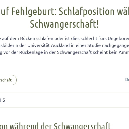
FÜR KINDER
cht unter Geschwistern
n Kinder ein Handy?
Übernachten bei Oma und Opa
Kinderpass beantragen
auf Fehlgeburt: Schlafposition w
chtig auf das Baby
men lernen
ersucht
Selbstvertrauen fördern
Reiseapotheke für Kinder
Schwangerschaft!
isterpositionen
ungen fürs Wohnzimmer
 mit dem Smartphone
Teamplayer
Flugreise mit Baby
ät unter Geschwistern
unden
 und Konsumerziehung
Selbstbewusstsein fördern
Urlaubsbudget
auf dem Rücken schlafen oder ist dies schlecht fürs Ungeboren
 Bedürfnisse eingehen
r Kinder
Starkes Mädchen erziehen
ilderin der Universität Auckland in einer Studie nachgegangen
g vor der Rückenlage in der Schwangerschaft scheint kein Am
D
schaft
NIS
 während der Schwangerschaft
ion während der Schwangerschaft