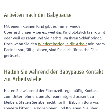
Arbeiten nach der Babypause
Arbeiten nach der Babypause
Halten Sie während der Babypause Kontakt zur
Arbeitsstelle
Mit einem kleinen Kind gibt es immer wieder
Das A und O: zuverlässige Kinderbetreuung während
Überraschungen – sei es, weil das Kind plötzlich krank wird
der Arbeit
oder weil es zahnt und Sie nachts um Ihren Schlaf bringt.
Doch wenn Sie den
Wiedereinstieg in die Arbeit
mit Ihrem
Wichtig für die Arbeit nach der Babypause
Partner sorgfältig planen, sind Sie auch für solche Fälle
Survival-Tipps für Mütter die nach der Babypause
gerüstet.
wieder zur Arbeit gehen
Halten Sie während der Babypause Kontakt
zur Arbeitsstelle
Halten Sie während der Elternzeit regelmäßig Kontakt
zum Unternehmen, um als Teammitglied präsent zu
bleiben. Stellen Sie aber nicht nur Ihr Baby im Büro vor,
sondern bitten Sie Kolleginnen und Kollegen, Sie über