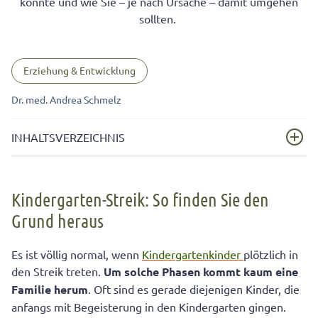
könnte und wie Sie – je nach Ursache – damit umgehen
sollten.
Erziehung & Entwicklung
Dr. med. Andrea Schmelz
INHALTSVERZEICHNIS
Kindergarten-Streik: So finden Sie den Grund heraus
Kindergarten-Streik: So finden Sie den
Die sieben häufigsten Ursachen und die besten Tipps
Grund heraus
dagegen
Es ist völlig normal, wenn
Kindergartenkinder
plötzlich in
den Streik treten.
Um solche Phasen kommt kaum eine
Familie herum
. Oft sind es gerade diejenigen Kinder, die
anfangs mit Begeisterung in den Kindergarten gingen.