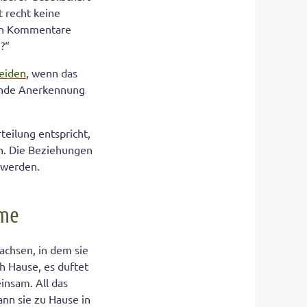
t recht keine
gen Kommentare
?“
heiden
, wenn das
ende Anerkennung
eilung entspricht,
en. Die Beziehungen
t werden.
rme
achsen, in dem sie
h Hause, es duftet
insam. All das
ann sie zu Hause in