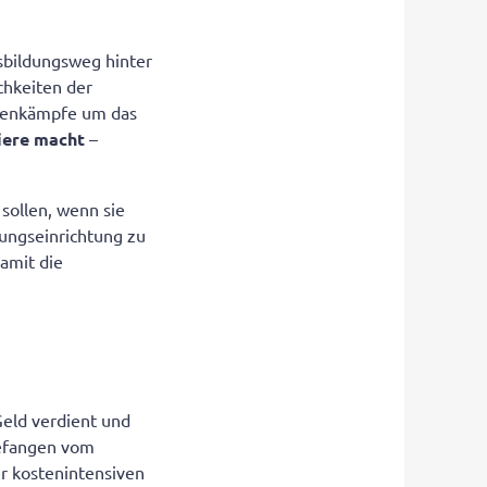
sbildungsweg hinter
chkeiten der
llenkämpfe um das
riere macht
–
 sollen, wenn sie
uungseinrichtung zu
amit die
Geld verdient und
gefangen vom
er kostenintensiven