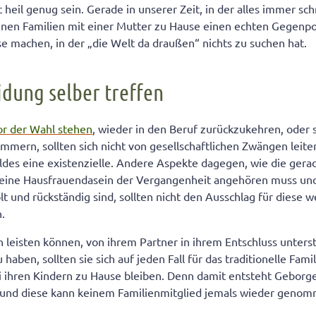
t heil genug sein. Gerade in unserer Zeit, in der alles immer sc
nnen Familien mit einer Mutter zu Hause einen echten Gegenpol
se machen, in der „die Welt da draußen“ nichts zu suchen hat.
idung selber treffen
or der Wahl stehen
, wieder in den Beruf zurückzukehren, oder si
mmern, sollten sich nicht von gesellschaftlichen Zwängen leiten
eldes eine existenzielle. Andere Aspekte dagegen, wie die ger
reine Hausfrauendasein der Vergangenheit angehören muss und
 und rückständig sind, sollten nicht den Ausschlag für diese w
.
 leisten können, von ihrem Partner in ihrem Entschluss unter
aben, sollten sie sich auf jeden Fall für das traditionelle Fam
 ihren Kindern zu Hause bleiben. Denn damit entsteht Geborge
 und diese kann keinem Familienmitglied jemals wieder geno