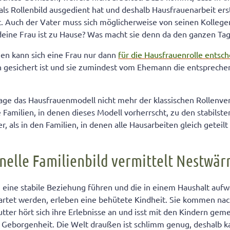
als Rollenbild ausgedient hat und deshalb Hausfrauenarbeit ers
. Auch der Vater muss sich möglicherweise von seinen Kolle
deine Frau ist zu Hause? Was macht sie denn da den ganzen Tag
n kann sich eine Frau nur dann
für die Hausfrauenrolle entsc
gesichert ist und sie zumindest vom Ehemann die entsprech
e das Hausfrauenmodell nicht mehr der klassischen Rollenvert
 Familien, in denen dieses Modell vorherrscht, zu den stabilst
er, als in den Familien, in denen alle Hausarbeiten gleich geteil
onelle Familienbild vermittelt Nestwä
n eine stabile Beziehung führen und die in einem Haushalt aufw
artet werden, erleben eine behütete Kindheit. Sie kommen nac
tter hört sich ihre Erlebnisse an und isst mit den Kindern geme
k Geborgenheit. Die Welt draußen ist schlimm genug, deshalb k