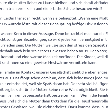
ollte die Mutter lieber zu Hause bleiben und sich damit abfinden
rein trainieren kann und die örtliche Schule besuchen wird?
n Caitlin Flanagan recht, wenn sie behauptet: „Wenn eine Mutte
e US-Autorin löste mit dieser Behauptung heftige Diskussionen
n wahrer Kern in dieser Aussage. Denn betrachtet man nur die Fa
cht sonstiger Beziehungen, so wird jedes Familienmitglied mit
ufrieden sein: Die Mutter, weil sie sich den stressigen Spagat
deshalb auch kein schlechtes Gewissen haben muss. Der Vater, w
 kommt und eine warme Mahlzeit vorfindet. Die Kinder, weil d
st und ihnen so eine gewisse Nestwärme vermitteln kann.
e Familie im Kontext unserer Gesellschaft sieht die eben anges
rter aus. Das fängt schon damit an, dass sich keineswegs jede M
keit entscheidet, weil sie Spaß daran hat. Der sehr viel häufige
t ergibt sich für die Mutter keine reine Wahlmöglichkeit. Sie 
 Familie ihren Lebensunterhalt bestreiten kann. Wenn die Famili
ss und sich die Mutter dann trotzdem für die Hausfrauenrolle
lechtes Gewissen, weil sie nicht arbeitet. Dazu kommt, dass in u