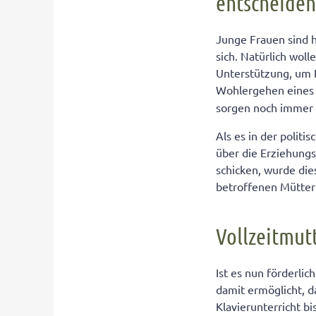
entscheide
Das traditionel
Die Entscheidu
Junge Frauen sind 
sich. Natürlich woll
Unterstützung, um 
Wohlergehen eines
sorgen noch immer 
Als es in der polit
über die Erziehungs
schicken, wurde di
betroffenen Mütter 
Vollzeitmut
Ist es nun förderl
damit ermöglicht,
Klavierunterricht b