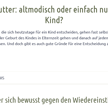
FÜR KINDER
cht unter Geschwistern
n Kinder ein Handy?
Übernachten bei Oma und Opa
Kinderpass beantragen
utter: altmodisch oder einfach nur
chtig auf das Baby
men lernen
ersucht
Selbstvertrauen fördern
Reiseapotheke für Kinder
Kind?
isterpositionen
ungen fürs Wohnzimmer
 mit dem Smartphone
Teamplayer
Flugreise mit Baby
ät unter Geschwistern
unden
 und Konsumerziehung
Selbstbewusstsein fördern
Urlaubsbudget
 die sich heutzutage für ein Kind entscheiden, gehen fast selb
 Bedürfnisse eingehen
r Kinder
Starkes Mädchen erziehen
 der Geburt des Kindes in Elternzeit gehen und danach auf jeden
en. Und doch gibt es auch gute Gründe für eine Entscheidung z
NIS
ch bewusst gegen den Wiedereinstieg entscheiden
 sich bewusst gegen den Wiedereinst
 oder doch Karriere?