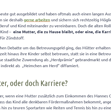
n
le Familienbild vermittelt Nestwärme
ng selber treffen
heute gut ausgebildet und haben oftmals auch einen langen Au
en sie deshalb
gerne arbeiten
und sichern sich rechtzeitig Mögli
Beruf und Kind miteinander zu vereinbaren. Doch die alten Ro
 Kind –
eine Mutter, die zu Hause bleibt, oder eine, die Kar
für Zündstoff.
ischen Debatte um das Betreuungsgeld ging, das Mütter erhalten
zeit hinaus ihre Kinder selbst betreuen, statt sie in eine Betre
ese staatliche Zuwendung als „Herdprämie“ gebrandmarkt und d
indirekt als „Heimchen am Herd“ diffamiert.
ter, oder doch Karriere?
icher, wenn eine Mutter zusätzlich zum Einkommen des Mannes 
 dass das Kind alle denkbaren Fördermaßnahmen bekommt, an
is hin zu teuren Sportarten wie Reiten und Tennis bis hin zu ein