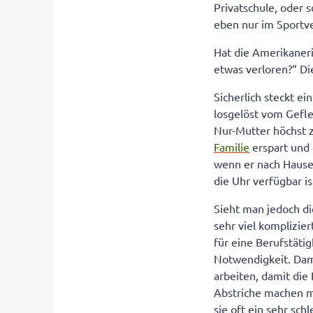
Privatschule, oder s
eben nur im Sportve
Hat die Amerikaneri
etwas verloren?“ Di
Sicherlich steckt ei
losgelöst vom Gefle
Nur-Mutter höchst z
Familie
erspart und 
wenn er nach Hause
die Uhr verfügbar i
Sieht man jedoch di
sehr viel komplizie
für eine Berufstätig
Notwendigkeit. Dami
arbeiten, damit die
Abstriche machen mu
sie oft ein sehr sch