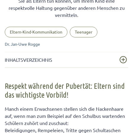
Sie als Eltern tun können, um Ihrem Kind eine
respektvolle Haltung gegenüber anderen Menschen zu
vermitteln.
Eltern-Kind-Kommunikation
Teenager
Dr. Jan-Uwe Rogge
INHALTSVERZEICHNIS
Respekt während der Pubertät: Eltern sind das
wichtigste Vorbild!
Respekt während der Pubertät: Eltern sind
das wichtigste Vorbild!
Fehlender Respekt des Pubertierenden ist oft
hausgemacht!
Manch einem Erwachsenen stellen sich die Nackenhaare
Wie vermeiden Sie die Laisser-faire-Haltung in der
auf, wenn man zum Beispiel auf den Schulbus wartenden
Pubertät?
Schülern zuhört und zuschaut:
Fehlende Grenzen fördern „falsches“ Verhalten des
Beleidigungen, Rempeleien, Tritte gegen Schultaschen