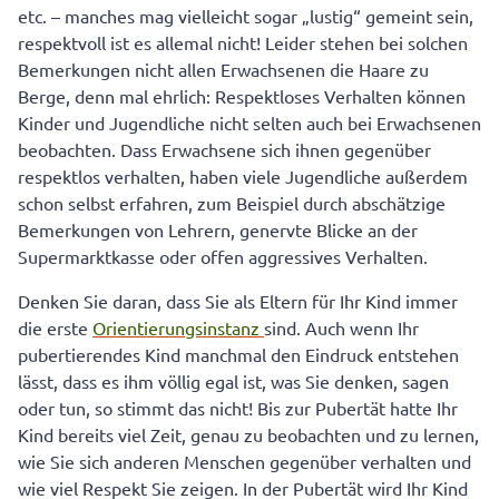
Teenagers
etc. – manches mag vielleicht sogar „lustig“ gemeint sein,
respektvoll ist es allemal nicht! Leider stehen bei solchen
Auch dieses Erziehungsverhalten fördert die
Respektlosigkeit von Jugendlichen
Bemerkungen nicht allen Erwachsenen die Haare zu
Berge, denn mal ehrlich: Respektloses Verhalten können
Deuten Sie Grenzüberschreitungen und respektloses
Kinder und Jugendliche nicht selten auch bei Erwachsenen
Verhalten richtig
beobachten. Dass Erwachsene sich ihnen gegenüber
Weisen Sie Entwürdigungen und Beleidigungen
respektlos verhalten, haben viele Jugendliche außerdem
entschieden zurück!
schon selbst erfahren, zum Beispiel durch abschätzige
Bemerkungen von Lehrern, genervte Blicke an der
Supermarktkasse oder offen aggressives Verhalten.
Denken Sie daran, dass Sie als Eltern für Ihr Kind immer
die erste
Orientierungsinstanz
sind. Auch wenn Ihr
pubertierendes Kind manchmal den Eindruck entstehen
lässt, dass es ihm völlig egal ist, was Sie denken, sagen
oder tun, so stimmt das nicht! Bis zur Pubertät hatte Ihr
Kind bereits viel Zeit, genau zu beobachten und zu lernen,
wie Sie sich anderen Menschen gegenüber verhalten und
wie viel Respekt Sie zeigen. In der Pubertät wird Ihr Kind