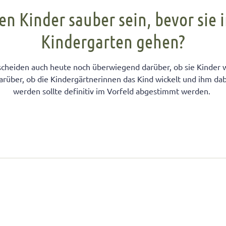
FÜR KINDER
cht unter Geschwistern
n Kinder ein Handy?
Übernachten bei Oma und Opa
Kinderpass beantragen
n Kinder sauber sein, bevor sie 
chtig auf das Baby
men lernen
ersucht
Selbstvertrauen fördern
Reiseapotheke für Kinder
Kindergarten gehen?
isterpositionen
ungen fürs Wohnzimmer
 mit dem Smartphone
Teamplayer
Flugreise mit Baby
ät unter Geschwistern
unden
 und Konsumerziehung
Selbstbewusstsein fördern
Urlaubsbudget
cheiden auch heute noch überwiegend darüber, ob sie Kinder w
 Bedürfnisse eingehen
r Kinder
Starkes Mädchen erziehen
über, ob die Kindergärtnerinnen das Kind wickelt und ihm dabe
werden sollte definitiv im Vorfeld abgestimmt werden.