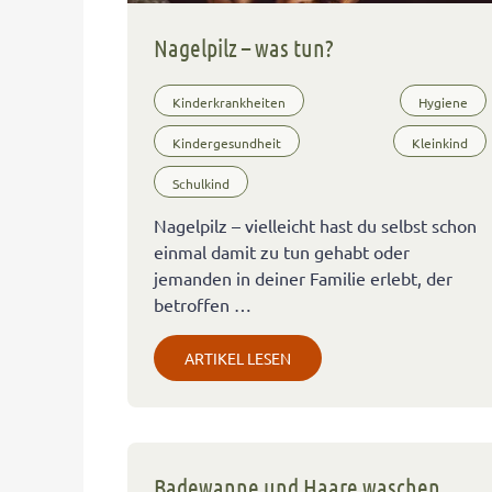
Nagelpilz – was tun?
Kinderkrankheiten
Hygiene
Kindergesundheit
Kleinkind
Schulkind
Nagelpilz – vielleicht hast du selbst schon
einmal damit zu tun gehabt oder
jemanden in deiner Familie erlebt, der
betroffen …
ARTIKEL LESEN
Badewanne und Haare waschen