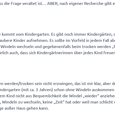
dass die Frage veraltet ist… ABER, nach eigener Recherche gibt
be kommt vom Kindergarten. Es gibt noch immer Kindergärten, d
aubere Kinder aufnehmen. Es sollte im Vorfeld in jedem Fall a
 Windeln wechseln und gegebenenfalls beim trocken werden „h
ürlich auch, dass sich Kindergärtnerinnen über jedes Kind freue
n werden/trocken sein nicht erzwingen, das ist mir klar, aber d
ndergarten (mit ca. 3 Jahren) schon ohne Windeln auskommen 
em Kind nicht aus Bequemlichkeit die Windel „wieder“ anziehen
, Windeln zu wechseln, keine „Zeit“ hat oder weil man schlicht 
nge außer Haus gehen kann.