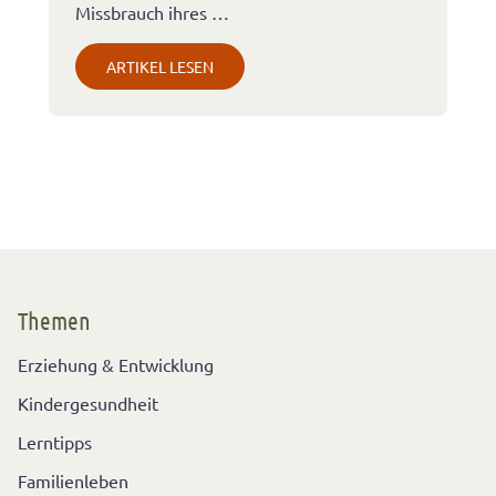
Missbrauch ihres …
ARTIKEL LESEN
Themen
Erziehung & Entwicklung
Kindergesundheit
Lerntipps
Familienleben