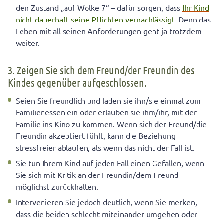
den Zustand „auf Wolke 7“ – dafür sorgen, dass
Ihr Kind
nicht dauerhaft seine Pflichten vernachlässigt
. Denn das
Leben mit all seinen Anforderungen geht ja trotzdem
weiter.
3. Zeigen Sie sich dem Freund/der Freundin des
Kindes gegenüber aufgeschlossen.
Seien Sie freundlich und laden sie ihn/sie einmal zum
Familienessen ein oder erlauben sie ihm/ihr, mit der
Familie ins Kino zu kommen. Wenn sich der Freund/die
Freundin akzeptiert fühlt, kann die Beziehung
stressfreier ablaufen, als wenn das nicht der Fall ist.
Sie tun Ihrem Kind auf jeden Fall einen Gefallen, wenn
Sie sich mit Kritik an der Freundin/dem Freund
möglichst zurückhalten.
Intervenieren Sie jedoch deutlich, wenn Sie merken,
dass die beiden schlecht miteinander umgehen oder