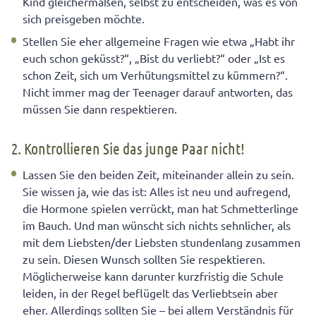
Kind gleichermaßen, selbst zu entscheiden, was es von
sich preisgeben möchte.
Stellen Sie eher allgemeine Fragen wie etwa „Habt ihr
euch schon geküsst?“, „Bist du verliebt?“ oder „Ist es
schon Zeit, sich um Verhütungsmittel zu kümmern?“.
Nicht immer mag der Teenager darauf antworten, das
müssen Sie dann respektieren.
2. Kontrollieren Sie das junge Paar nicht!
Lassen Sie den beiden Zeit, miteinander allein zu sein.
Sie wissen ja, wie das ist: Alles ist neu und aufregend,
die Hormone spielen verrückt, man hat Schmetterlinge
im Bauch. Und man wünscht sich nichts sehnlicher, als
mit dem Liebsten/der Liebsten stundenlang zusammen
zu sein. Diesen Wunsch sollten Sie respektieren.
Möglicherweise kann darunter kurzfristig die Schule
leiden, in der Regel beflügelt das Verliebtsein aber
eher. Allerdings sollten Sie – bei allem Verständnis für