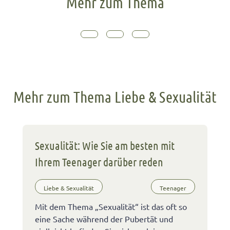
Mehr zum Thema
Mehr zum Thema Liebe & Sexualität
Sexualität: Wie Sie am besten mit
Ihrem Teenager darüber reden
Liebe & Sexualität
Teenager
Mit dem Thema „Sexualität“ ist das oft so
eine Sache während der Pubertät und