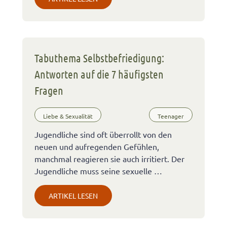
Tabuthema Selbstbefriedigung:
Antworten auf die 7 häufigsten
Fragen
Liebe & Sexualität
Teenager
Jugendliche sind oft überrollt von den
neuen und aufregenden Gefühlen,
manchmal reagieren sie auch irritiert. Der
Jugendliche muss seine sexuelle …
ARTIKEL LESEN