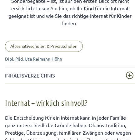
Sonderbegabte – ist, ist auf den ersten Blick oft nicht
ersichtlich. Lesen Sie hier, ob Ihr Kind für ein Internat
geeignet ist und wie Sie das richtige Internat für Kinder
finden.
Alternativschulen & Privatschulen
Dipl.-Päd. Uta Reimann-Höhn
INHALTSVERZEICHNIS
Internat – wirklich sinnvoll?
Internat – wirklich sinnvoll?
Die meisten Internate sind öffentlich oder in den
folgenden Verbänden organisiert:
Die Entscheidung für ein Internat kann in jeder Familie
Pro und contra Internat
ganz unterschiedliche Gründe haben. Ob aus Tradition,
Prestige, Überzeugung, familiären Zwängen oder wegen
Für ein Internat spricht