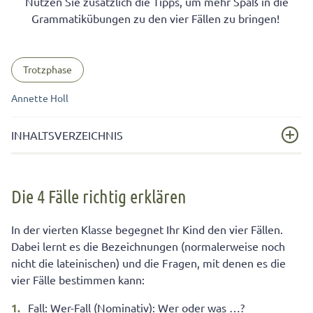
Nutzen Sie zusätzlich die Tipps, um mehr Spaß in die
Grammatikübungen zu den vier Fällen zu bringen!
Trotzphase
Annette Holl
INHALTSVERZEICHNIS
Die 4 Fälle richtig erklären
Die 4 Fälle richtig erklären
Diese 3 Merksätze helfen Ihrem Kind die 4 Fälle zu
verstehen
In der vierten Klasse begegnet Ihr Kind den vier Fällen.
Grammatik Fälle einfach verstehen: So hat Ihr Kind
Dabei lernt es die Bezeichnungen (normalerweise noch
Spaß an den 4 Fällen!
nicht die lateinischen) und die Fragen, mit denen es die
vier Fälle bestimmen kann:
Fall: Wer-Fall (Nominativ): Wer oder was …?