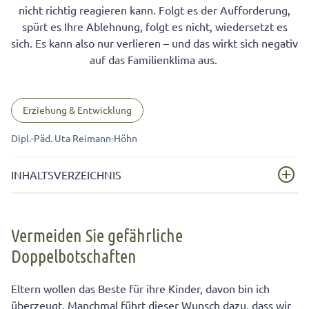
nicht richtig reagieren kann. Folgt es der Aufforderung,
spürt es Ihre Ablehnung, folgt es nicht, wiedersetzt es
sich. Es kann also nur verlieren – und das wirkt sich negativ
auf das Familienklima aus.
Erziehung & Entwicklung
Dipl.-Päd. Uta Reimann-Höhn
INHALTSVERZEICHNIS
Vermeiden Sie gefährliche Doppelbotschaften
Vermeiden Sie gefährliche
2. Grund der Doppelbotschaft: Sie drücken sich unklar
Doppelbotschaften
aus
3. Grund der Doppelbotschaft: Inhalt, Tonfall und
Eltern wollen das Beste für ihre Kinder, davon bin ich
Wortwahl Ihrer Aussage passen nicht zusammen
überzeugt. Manchmal führt dieser Wunsch dazu, dass wir