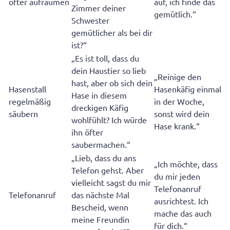
öfter aufräumen
auf, ich finde das
Zimmer deiner
gemütlich.“
Schwester
gemütlicher als bei dir
ist?“
„Es ist toll, dass du
dein Haustier so lieb
„Reinige den
hast, aber ob sich dein
Hasenstall
Hasenkäfig einmal
Hase in diesem
regelmäßig
in der Woche,
dreckigen Käfig
säubern
sonst wird dein
wohlfühlt? Ich würde
Hase krank.“
ihn öfter
saubermachen.“
„Lieb, dass du ans
„Ich möchte, dass
Telefon gehst. Aber
du mir jeden
vielleicht sagst du mir
Telefonanruf
Telefonanruf
das nächste Mal
ausrichtest. Ich
Bescheid, wenn
mache das auch
meine Freundin
für dich.“