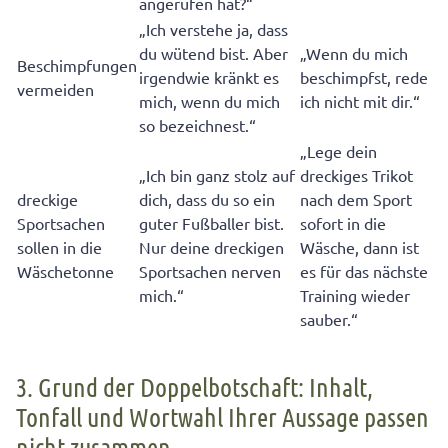
angerufen hat?“
„Ich verstehe ja, dass
du wütend bist. Aber
„Wenn du mich
Beschimpfungen
irgendwie kränkt es
beschimpfst, rede
vermeiden
mich, wenn du mich
ich nicht mit dir.“
so bezeichnest.“
„Lege dein
„Ich bin ganz stolz auf
dreckiges Trikot
dreckige
dich, dass du so ein
nach dem Sport
Sportsachen
guter Fußballer bist.
sofort in die
sollen in die
Nur deine dreckigen
Wäsche, dann ist
Wäschetonne
Sportsachen nerven
es für das nächste
mich.“
Training wieder
sauber.“
3. Grund der Doppelbotschaft: Inhalt,
Tonfall und Wortwahl Ihrer Aussage passen
nicht zusammen