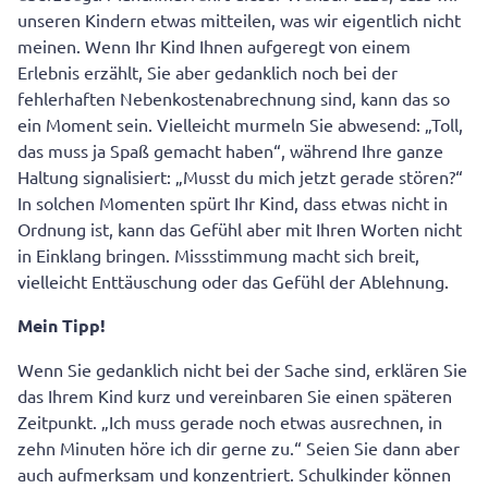
Wertvolle Fakten über gelungene Kommunikation
unseren Kindern etwas mitteilen, was wir eigentlich nicht
meinen. Wenn Ihr Kind Ihnen aufgeregt von einem
Zusammenfassung: So vermeiden Sie
Erlebnis erzählt, Sie aber gedanklich noch bei der
Doppelbotschaften
fehlerhaften Nebenkostenabrechnung sind, kann das so
ein Moment sein. Vielleicht murmeln Sie abwesend: „Toll,
das muss ja Spaß gemacht haben“, während Ihre ganze
Haltung signalisiert: „Musst du mich jetzt gerade stören?“
In solchen Momenten spürt Ihr Kind, dass etwas nicht in
Ordnung ist, kann das Gefühl aber mit Ihren Worten nicht
in Einklang bringen. Missstimmung macht sich breit,
vielleicht Enttäuschung oder das Gefühl der Ablehnung.
Mein Tipp!
Wenn Sie gedanklich nicht bei der Sache sind, erklären Sie
das Ihrem Kind kurz und vereinbaren Sie einen späteren
Zeitpunkt. „Ich muss gerade noch etwas ausrechnen, in
zehn Minuten höre ich dir gerne zu.“ Seien Sie dann aber
auch aufmerksam und konzentriert. Schulkinder können