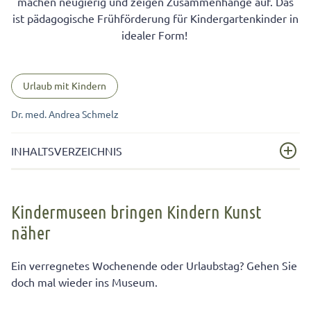
machen neugierig und zeigen Zusammenhänge auf. Das
ist pädagogische Frühförderung für Kindergartenkinder in
idealer Form!
Urlaub mit Kindern
Dr. med. Andrea Schmelz
INHALTSVERZEICHNIS
Kindermuseen bringen Kindern Kunst näher
Kindermuseen bringen Kindern Kunst
So kommt der Besuch im Museum bei Kindern gut an
näher
Tempo und Länge des Museumsbesuches bestimmt Ihr
Kind.
Ein verregnetes Wochenende oder Urlaubstag? Gehen Sie
doch mal wieder ins Museum.