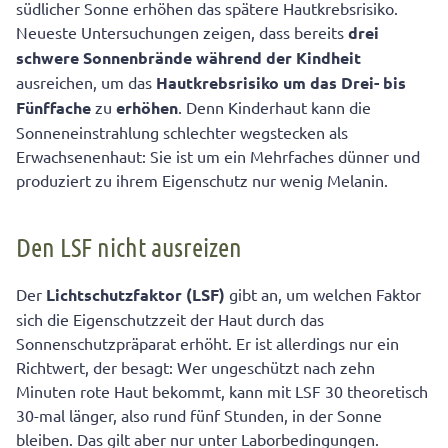
Seit 2009 ist ausreichender UVA-Schutz verpflichtend
südlicher Sonne erhöhen das spätere Hautkrebsrisiko.
Neueste Untersuchungen zeigen, dass bereits
drei
schwere Sonnenbrände während der Kindheit
ausreichen, um das
Hautkrebsrisiko um das Drei- bis
Fünffache
zu
erhöhen
. Denn Kinderhaut kann die
Sonneneinstrahlung schlechter wegstecken als
Erwachsenenhaut: Sie ist um ein Mehrfaches dünner und
produziert zu ihrem Eigenschutz nur wenig Melanin.
Den LSF nicht ausreizen
Der
Lichtschutzfaktor (LSF)
gibt an, um welchen Faktor
sich die Eigenschutzzeit der Haut durch das
Sonnenschutzpräparat erhöht. Er ist allerdings nur ein
Richtwert, der besagt: Wer ungeschützt nach zehn
Minuten rote Haut bekommt, kann mit LSF 30 theoretisch
30-mal länger, also rund fünf Stunden, in der Sonne
bleiben. Das gilt aber nur unter Laborbedingungen.