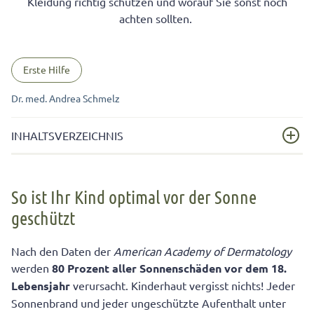
Kleidung richtig schützen und worauf Sie sonst noch
achten sollten.
Erste Hilfe
Dr. med. Andrea Schmelz
INHALTSVERZEICHNIS
So ist Ihr Kind optimal vor der Sonne geschützt
So ist Ihr Kind optimal vor der Sonne
Den LSF nicht ausreizen
geschützt
Babys dürfen noch nicht in die Sonne
Nach den Daten der
American Academy of Dermatology
Die wichtigsten Sonnenregeln für Kinder
werden
80 Prozent aller Sonnenschäden vor dem 18.
Nanopartikel aus Sonnencreme können Haut nicht
Lebensjahr
verursacht. Kinderhaut vergisst nichts! Jeder
durchdringen
Sonnenbrand und jeder ungeschützte Aufenthalt unter