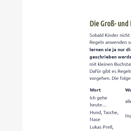
Die Groß- und 
Sobald Kinder nich
Regeln anwenden so
lernen sie ja nur 
geschrieben
werd
mit kleinen Buchsta
Dafür gibt es Regel
vorgehen. Die folg
Wort
Wo
Ich gehe
al
heute…
Hund, Tasche,
No
Nase
Lukas Prell,