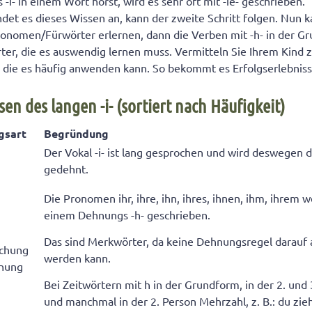
-i- in einem Wort hörst, wird es sehr oft mit -ie- geschrieben.“
et es dieses Wissen an, kann der zweite Schritt folgen. Nun k
ronomen/Fürwörter erlernen, dann die Verben mit -h- in der G
ter, die es auswendig lernen muss. Vermitteln Sie Ihrem Kind
 die es häufig anwenden kann. So bekommt es Erfolgserlebniss
en des langen -i- (sortiert nach Häufigkeit)
gsart
Begründung
Der Vokal -i- ist lang gesprochen und wird deswegen d
gedehnt.
Die Pronomen ihr, ihre, ihn, ihres, ihnen, ihm, ihrem w
einem Dehnungs -h- geschrieben.
Das sind Merkwörter, da keine Dehnungsregel darau
chung
werden kann.
nung
Bei Zeitwörtern mit h in der Grundform, in der 2. und 
und manchmal in der 2. Person Mehrzahl, z. B.: du ziehs