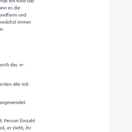
 Hat ein Kind das
ann es die
rundform und
 zunächst immer
e.
urch das -e-
erden alle mit
f angewendet
3. Person Einzahl
t, er zieht, ihr