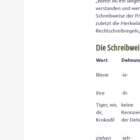
„Wenn du ein langes 
verstanden und wend
Schreibweise der P
zuletzt die Merkwör
Rechtschreibregeln,
Die Schreibweis
Wort
Dehnun
Biene
-ie-
ihre
-ih-
Tiger, wir,
keine
dir,
Kennzei
Krokodil
der Deh
ziehen
-ieh-