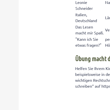
Leonie
Na
Schneider
Italien,
Lä
Deutschland
Das Lesen
Ve
macht mir Spaß.
"Kann ich Sie
pe
etwas fragen?"
Hö
Übung macht d
Helfen Sie Ihrem Ki
beispielsweise in d
wichtigen Rechtschr
schreiben“ auf http