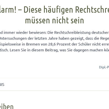
FÜR KINDER
cht unter Geschwistern
n Kinder ein Handy?
Übernachten bei Oma und Opa
Kinderpass beantragen
larm! – Diese häufigen Rechtschr
chtig auf das Baby
men lernen
ersucht
Selbstvertrauen fördern
Reiseapotheke für Kinder
müssen nicht sein
isterpositionen
ungen fürs Wohnzimmer
 mit dem Smartphone
Teamplayer
Flugreise mit Baby
ät unter Geschwistern
unden
 und Konsumerziehung
Selbstbewusstsein fördern
Urlaubsbudget
nd immer wieder bewiesen: Die Rechtschreibleistung deutscher 
 Bedürfnisse eingehen
r Kinder
Starkes Mädchen erziehen
 Untersuchungen der letzten Jahre haben gezeigt, dass die Rege
spielsweise in Bremen von 28,6 Prozent der Schüler nicht erre
tisch. Lesen Sie in diesem Beitrag, was Sie dagegen machen k
Dipl.-
NIS
en
eiben