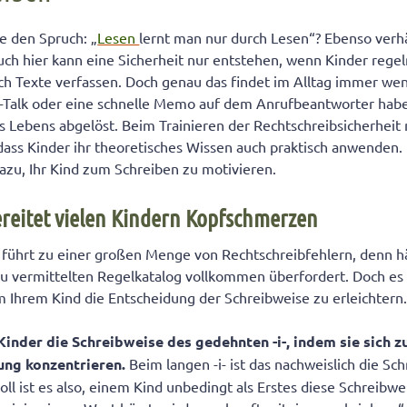
ie den Spruch: „
Lesen
lernt man nur durch Lesen“? Ebenso verhä
uch hier kann eine Sicherheit nur entstehen, wenn Kinder reg
lich Texte verfassen. Doch genau das findet im Alltag immer wen
-Talk oder eine schnelle Memo auf dem Anrufbeantworter habe
s Lebens abgelöst. Beim Trainieren der Rechtschreibsicherheit
, dass Kinder ihr theoretisches Wissen auch praktisch anwenden.
azu, Ihr Kind zum Schreiben zu motivieren.
bereitet vielen Kindern Kopfschmerzen
- führt zu einer großen Menge von Rechtschreibfehlern, denn 
 vermittelten Regelkatalog vollkommen überfordert. Doch es g
 Ihrem Kind die Entscheidung der Schreibweise zu erleichtern
inder die Schreibweise des gedehnten -i-, indem sie sich z
ung konzentrieren.
Beim langen -i- ist das nachweislich die S
oll ist es also, einem Kind unbedingt als Erstes diese Schreibw