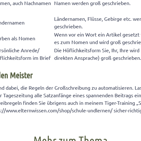
men, auch Nachnamen
Namen werden groß geschrieben.
Ländernamen, Flüsse, Gebirge etc. we
ndernamen
geschrieben.
Wenn vor ein Wort ein Artikel gesetzt
rben als Nomen
es zum Nomen und wird groß geschrie
rsönliche Anrede/
Die Höflichkeitsform Sie, Ihr, Ihre wird 
flichkeitsform im Brief
direkten Ansprache) groß geschrieben
en Meister
nd dabei, die Regeln der Großschreibung zu automatisieren. La
er Tageszeitung alle Satzanfänge eines spannenden Beitrags ein
eibregeln finden Sie übrigens auch in meinem Tiger-Training „Si
s://www.elternwissen.com/shop/schule-undlernen/ sicher-richti
Mehr zum Thema