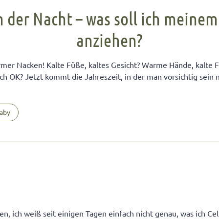
FÜR KINDER
cht unter Geschwistern
n Kinder ein Handy?
Übernachten bei Oma und Opa
Kinderpass beantragen
n der Nacht – was soll ich meine
chtig auf das Baby
men lernen
ersucht
Selbstvertrauen fördern
Reiseapotheke für Kinder
anziehen?
isterpositionen
ungen fürs Wohnzimmer
 mit dem Smartphone
Teamplayer
Flugreise mit Baby
ät unter Geschwistern
unden
 und Konsumerziehung
Selbstbewusstsein fördern
Urlaubsbudget
mer Nacken! Kalte Füße, kaltes Gesicht? Warme Hände, kalte 
 Bedürfnisse eingehen
r Kinder
Starkes Mädchen erziehen
ich OK? Jetzt kommt die Jahreszeit, in der man vorsichtig sein
aby
gen, ich weiß seit einigen Tagen einfach nicht genau, was ich Ce