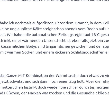
abe ich nochmals aufgerüstet. Unter dem Zimmer, in dem Celin
so eine unglaubliche Kälte steigt schon abends vom Boden auf 
lt. Wir haben die automatischen Zeitungsregler auf 18°C gestel
h inkl. einer wärmenden Unterschicht ist ebenfalls jetzt ein zu
kürzärmlichen Bodys sind langärmlichen gewichen und der su
 mit warmen Socken und einem dickeren Schlafsack schaffen e
 das Ganze MIT Kombination der Wärmflasche doch etwas zu vie
 jetzt schwitzt und sich dann noch einen Zug holt. Aber die ru
mütterlichen Instinkt doch wieder. Sie schlief durch bis morge
 Füßchen, der Nacken war trocken und die Gesundheit blieb e