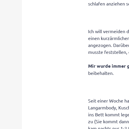
schlafen anziehen 
Ich will vermeiden d
einen kurzärmliche
angezogen. Darüber 
musste feststellen,
Mir wurde immer ge
beibehalten.
Seit einer Woche h
Langarmbody, Kusch
ins Bett kommt lege
zu (Sie kommt dann z
kam nachts nur 1-2