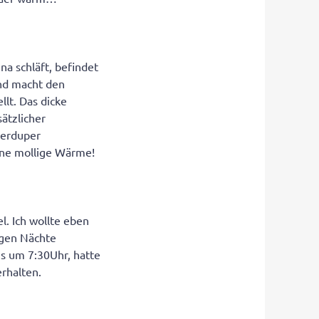
a schläft, befindet
und macht den
lt. Das dicke
sätzlicher
perduper
ine mollige Wärme!
l. Ich wollte eben
higen Nächte
ns um 7:30Uhr, hatte
rhalten.