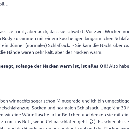
soll…
ass sie friert, aber auch, dass sie schwitzt! Vor zwei Wochen no
n Body zusammen mit einem kuscheligen langärmlichen Schlaf
ein dünner (normaler) Schlafsack. > Sie kam die Nacht über ca.
 die Hände waren sehr kalt, aber der Nacken warm.
sagt, solange der Nacken warm ist, ist alles OK!
Also habe 
aben wir nachts sogar schon Minusgrade und ich bin umgestieg
elschlafanzug, Socken und normalen Schlafsack. Ungefähr 30 
n wir eine Wärmflasche in Ihr Bettchen und denken sie mit ein
u mir ins Bett, wenn Celina schlafen geht 🙂 ). Es schien ihr s
 Mal und die Hände waren nur bedingt kühl und der Nacken w