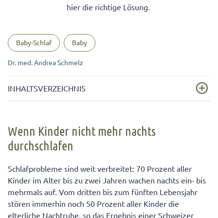
hier die richtige Lösung.
Baby-Schlaf
Baby
Dr. med. Andrea Schmelz
INHALTSVERZEICHNIS
Wenn Kinder nicht mehr nachts durchschlafen
Wenn Kinder nicht mehr nachts
Wissen gibt Gelassenheit: Babys schlafen anders
durchschlafen
Das Abendritual: Bitte recht „langweilig“
Schlafprobleme sind weit verbreitet: 70 Prozent aller
Kinder im Alter bis zu zwei Jahren wachen nachts ein- bis
mehrmals auf. Vom dritten bis zum fünften Lebensjahr
stören immerhin noch 50 Prozent aller Kinder die
elterliche Nachtruhe, so das Ergebnis einer Schweizer