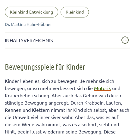
Kleinkind-Entwicklung
Kleinkind
Dr. Martina Hahn-Hübner
INHALTSVERZEICHNIS
Bewegungsspiele für Kinder
Bewegungsspiele für Kinder
Schon Babys brauchen Gelegenheit zur Bewegung
Überfordern Sie Ihr Kind nicht mit Bewegung
Kinder lieben es, sich zu bewegen. Je mehr sie sich
bewegen, umso mehr verbessert sich die
Motorik
und
Bewegungsspiele für jeden Tag
Körperbeherrschung. Aber auch das Gehirn wird durch
ständige Bewegung angeregt. Durch Krabbeln, Laufen,
Rennen und Klettern nimmt Ihr Kind sich selbst, aber auch
die Umwelt viel intensiver wahr. Aber das, was es auf
diesem Wege wahrnimmt, was es also hört, sieht und
fühlt, beeinflusst wiederum seine Bewegung. Diese