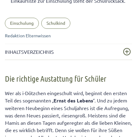
Einkaufliste zur Einschulung steht der Schulrucksack.
Einschulung
Schulkind
Redaktion Elternwissen
INHALTSVERZEICHNIS
Die richtige Austattung für Schüler
Die richtige Austattung für Schüler
Der Schulrucksack ist Aushängeschild eines neuen
Lebensabschnitts
Wer als i-Dötzchen eingeschult wird, beginnt den ersten
Kleine Lernutensilien mit großer Bedeutung
Teil des sogenannten
‚Ernst des Lebens‘
. Und zu jedem
weiteren Neubeginn eines Schuljahres ist die Aufregung,
was denn Neues passiert, riesengroß. Meistens sind die
Mamis an diesen Tagen aufgeregter als die lieben Kleinen,
die es wirklich betrifft. Denn sie wollen für ihre Süßen