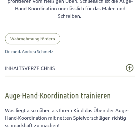
profitieren vom fleißigen Üben. Schließlich ist die Auge-
Hand-Koordination unerlässlich für das Malen und
Schreiben.
Wahrnehmung fördern
Dr. med. Andrea Schmelz
INHALTSVERZEICHNIS
Auge-Hand-Koordination trainieren
Auge-Hand-Koordination trainieren
Kugelbecher: erst basteln, dann spielen
Was liegt also näher, als Ihrem Kind das Üben der Auge-
Hand-Koordination mit netten Spielvorschlägen richtig
schmackhaft zu machen!