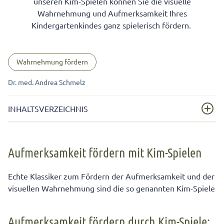
unseren Kim-Spielen können Sie die visuelle
Wahrnehmung und Aufmerksamkeit Ihres
Kindergartenkindes ganz spielerisch fördern.
Wahrnehmung fördern
Dr. med. Andrea Schmelz
INHALTSVERZEICHNIS
Aufmerksamkeit fördern mit Kim-Spielen
Aufmerksamkeit fördern mit Kim-Spielen
Aufmerksamkeit fördern durch Kim-Spiele: Es lebe der
Unterschied!
Echte Klassiker zum Fördern der Aufmerksamkeit und der
Kim-Spiel „Wo gehört es hin?“
visuellen Wahrnehmung sind die so genannten Kim-Spiele
Aufmerksamkeit fördern durch Kim-Spiele: