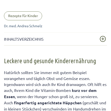
Rezepte für Kinder
Dr. med. Andrea Schmelz
INHALTSVERZEICHNIS
Leckere und gesunde Kinderernährung
Leckere und gesunde Kinderernährung
Flüssige Vitamine für Kinder
Unsere Rezepte für eine gesunde Kinderernährung
Natürlich sollten Sie immer mit gutem Beispiel
vorangehen und täglich Obst und Gemüse essen.
Irgendwann wird sich auch Ihr Kind dranwagen. Oft hilft es
auch, Ihrem Kind die Vitamin-Bomben
kurz vor dem
Essen
, wenn der Hunger schon groß ist, zu servieren.
Auch
fingerfertig angerichtete Häppchen
(geschält und
in kleinen Stückchen) verschwinden im Handumdrehen im