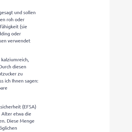
gesagt und sollen
nen roh oder
ähigkeit (sie
dding oder
cken verwendet
 kalziumreich,
 Durch diesen
utzucker zu
s ich Ihnen sagen:
bare
sicherheit (EFSA)
 Alter etwa die
hen. Diese Menge
möglichen