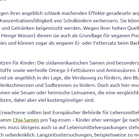
gen ihrer angeblich schlank machenden Effekte geradesehr an
Konzentrationsfähigkeit von Schulkindern verbessern. Sie kön
t und Getränken beigemischt werden. Wegen ihrer hohen Quellf
e Menge Wasser) dienen sie auch als Grundlage für veganen Pu
ies und können sogar als veganer Ei- oder Fettersatz beim Ba
utzen für Kinder: Die südamerikanischen Samen sind besonders
ststoffe sowie wertvolle Omega-3-Fettsäuren und Aminosäuren.
nd sie angeblich in der Lage, die Verdauung zu fördern, den Bl
elenkschmerzen und Sodbrennen zu lindern. Doch auch hier mus
Samen wie Sesam oder heimische Leinsamen, die eine vergleich
itzen, dabei aber viel kostengünstiger sind.
 Erwachsene sollten laut Europäischer Behörde für Lebensmittel
 Gramm
Chia-Samen
pro Tag essen – Kinder eher weniger (je nach
nweis muss übrigens auch so auf Lebensmittelverpackungen ste
lich unbedenklich. Langzeituntersuchungen, beispielsweise zu 