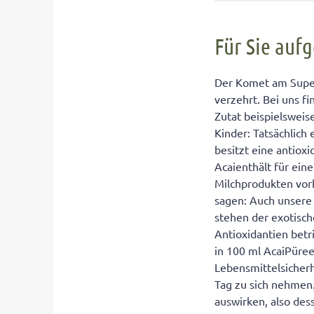
Für Sie aufgede
Für Sie auf
2. Goji-Beeren
3. Chia-Samen
Der Komet am Super-
verzehrt. Bei uns f
Fazit:
Zutat beispielsweis
Kinder: Tatsächlich
besitzt eine antiox
Acaienthält für eine
Milchprodukten vor
sagen: Auch unsere
stehen der exotisc
Antioxidantien betr
in 100 ml AcaiPüre
Lebensmittelsicherh
Tag zu sich nehmen
auswirken, also de