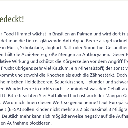
ckt!
gedeckt!
Food-Himmel wächst in Brasilien an Palmen und wird dort fris
indet man die tiefrot glänzende Anti-Aging Beere als getrockne
e in Müsli, Schokolade, Joghurt, Saft oder Smoothie. Gesundhei
 enthält die Acai-Beere große Mengen an Anthocyanen. Dieser 
idative Wirkung und schützt die Körperzellen vor dem Angriff fr
 Frucht übrigens sehr viel Kalzium, ein Mineralstoff, der sonst v
kommt und sowohl die Knochen als auch die Zähnestärkt. Doch 
 heimischen Heidelbeeren, Sauerkirschen, Holunder und schwa
hen Wunderbeere in nichts nach – zumindest was den Gehalt an
ifft. Bitte beachten Sie: Auffallend hoch ist auch der Mangan-G
e. Warum ich Ihnen diesen Wert so genau nenne? Laut Europäis
eit (EFSA) sollen Kinder nicht mehr als 2 bis maximal 3 Milli
. Deutlich mehr kann sich möglicherweise negativ auf die Auf
ssen Aufnahme blockieren.