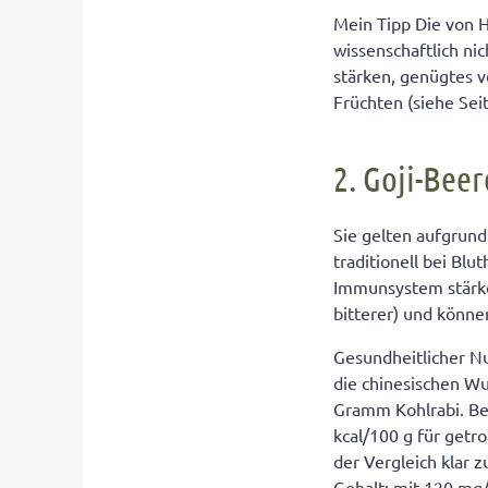
Mein Tipp Die von H
wissenschaftlich n
stärken, genügtes v
Früchten (siehe Se
2. Goji-Bee
Sie gelten aufgrund
traditionell bei Bl
Immunsystem stärke
bitterer) und könne
Gesundheitlicher Nu
die chinesischen W
Gramm Kohlrabi. Be
kcal/100 g für getr
der Vergleich klar z
Gehalt: mit 120 mg/