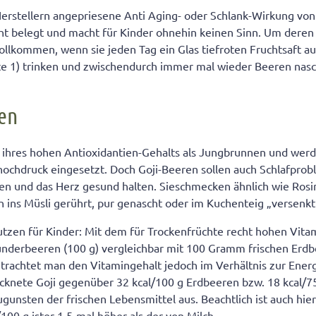
erstellern angepriesene Anti Aging- oder Schlank-Wirkung von
icht belegt und macht für Kinder ohnehin keinen Sinn. Um der
ollkommen, wenn sie jeden Tag ein Glas tiefroten Fruchtsaft a
ite 1) trinken und zwischendurch immer mal wieder Beeren nas
ren
 ihres hohen Antioxidantien-Gehalts als Jungbrunnen und werd
uthochdruck eingesetzt. Doch Goji-Beeren sollen auch Schlafprob
n und das Herz gesund halten. Sieschmecken ähnlich wie Rosi
n ins Müsli gerührt, pur genascht oder im Kuchenteig „versenk
tzen für Kinder: Mit dem für Trockenfrüchte recht hohen Vita
underbeeren (100 g) vergleichbar mit 100 Gramm frischen Erd
trachtet man den Vitamingehalt jedoch im Verhältnis zur Ene
ocknete Goji gegenüber 32 kcal/100 g Erdbeeren bzw. 18 kcal/75
ugunsten der frischen Lebensmittel aus. Beachtlich ist auch hie
100 g ister 1,5-mal höher als der von Milch.