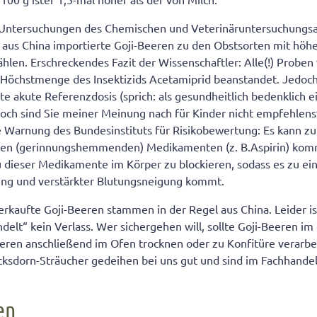
: Untersuchungen des Chemischen und Veterinäruntersuchungsa
 aus China importierte Goji-Beeren zu den Obstsorten mit höh
ählen. Erschreckendes Fazit der Wissenschaftler: Alle(!) Prob
 Höchstmenge des Insektizids Acetamiprid beanstandet. Jedoch
e akute Referenzdosis (sprich: als gesundheitlich bedenklich e
noch sind Sie meiner Meinung nach für Kinder nicht empfehle
le Warnung des Bundesinstituts für Risikobewertung: Es kann 
den (gerinnungshemmenden) Medikamenten (z. B.Aspirin) kom
dieser Medikamente im Körper zu blockieren, sodass es zu ein
ung und verstärkter Blutungsneigung kommt.
erkaufte Goji-Beeren stammen in der Regel aus China. Leider i
delt“ kein Verlass. Wer sichergehen will, sollte Goji-Beeren i
eren anschließend im Ofen trocknen oder zu Konfitüre verarbe
ocksdorn-Sträucher gedeihen bei uns gut und sind im Fachhand
en