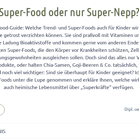
FÜR KINDER
cht unter Geschwistern
n Kinder ein Handy?
Übernachten bei Oma und Opa
Kinderpass beantragen
Super-Food oder nur Super-Nepp
chtig auf das Baby
men lernen
ersucht
Selbstvertrauen fördern
Reiseapotheke für Kinder
ood-Guide: Welche Trend- und Super-Foods auch für Kinder wirk
isterpositionen
ungen fürs Wohnzimmer
 mit dem Smartphone
Teamplayer
Flugreise mit Baby
e getrost verzichten können. Sie sind prallvoll mit Vitaminen u
ät unter Geschwistern
unden
 und Konsumerziehung
Selbstbewusstsein fördern
Urlaubsbudget
lte Ladung Bioaktivstoffe und kommen gerne vom anderen Ende
 Bedürfnisse eingehen
r Kinder
Starkes Mädchen erziehen
ten Super-Foods, die den Körper vor Krankheiten schützen, Zel
ngsgewohnheiten ausgleichen sollen. Doch sind das alles nur
odukte, oder halten Chia-Samen, Goji-Beeren & Co. tatsächlich,
noch viel wichtiger: Sind sie überhaupt für Kinder geeignet? Ic
Foods unter die Lupe genommen und erkläre Ihnen, welche wir
auch heimische Lebensmittel über „Superkräfte“ verfügen.
Dipl. o
NIS