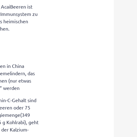
 AcaiBeeren ist
en Immunsystem zu
us heimischen
chen.
en in China
lemelindern, das
nen (nur etwas
t“ werden
min-C-Gehalt sind
beeren oder 75
rgiemenge(349
 g Kohlrabi), geht
r der Kalzium-