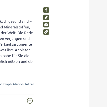
SHOP
Visuelle Wahrnehmung
Schimmelpilze im Kinderzimmer
?
Gleichgewichtsgefühl fördern
Wohnen Sie gesund?
lich gesund sind –
Umweltbewusstsein bei Kindern
Gesunde Möbel
nd Mineralstoffen,
Wahrnehmungstörungen
Rückzugsräume für Kinder
 der Welt. Die Rede
Auditive Wahrnehmungsstörung
len verjüngen und
 Verkaufsargumente
 was ihre Anbieter
SHOP
h habe für Sie die
SHOP
SHOP
klich nützen und ob
ec. troph. Marion Jetter