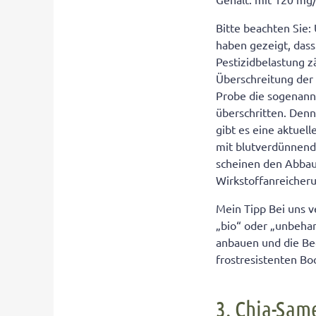
Bitte beachten Sie
haben gezeigt, dass
Pestizidbelastung z
Überschreitung der
Probe die sogenannt
überschritten. Den
gibt es eine aktuel
mit blutverdünnen
scheinen den Abbau 
Wirkstoffanreicher
Mein Tipp Bei uns v
„bio“ oder „unbehan
anbauen und die Be
frostresistenten B
3. Chia-Sam