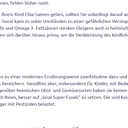
onen, fehlen bisher noch.
Ihrem Kind Chia-Samen geben, sollten Sie unbedingt darauf ac
kt. Sonst kann es unter Umständen zu einer gefährlichen Vers
offe und Omega-3- Fettsäuren stecken übrigens auch in heimis
en sich darüber hinaus prima, um die Denkleistung des kindlic
n zu einer modernen Ernährungsweise zweifelsohne dazu und
 bereichern. Siesollten aber, insbesondere für Kinder, mit Be
genüber heimischen Obst- und Gemüsesorten haben sie keinen 
h Ihnen, besser auf „local Super-Foods“ zu setzen. Die sind ko
ger mit Pestiziden belastet.