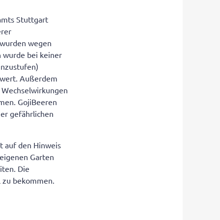
mts Stuttgart
erer
en wurden wegen
 wurde bei keiner
inzustufen)
nswert. Außerdem
zu Wechselwirkungen
men. GojiBeeren
er gefährlichen
st auf den Hinweis
m eigenen Garten
iten. Die
el zu bekommen.