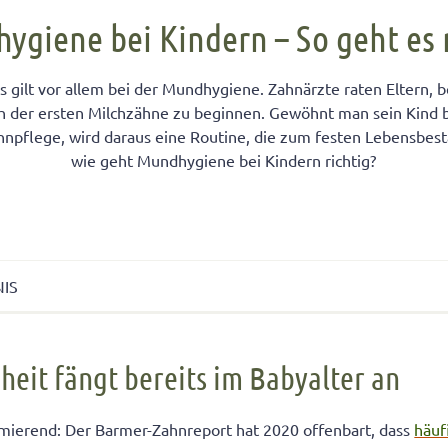
FÜR KINDER
cht unter Geschwistern
n Kinder ein Handy?
Übernachten bei Oma und Opa
Kinderpass beantragen
giene bei Kindern – So geht es 
chtig auf das Baby
men lernen
ersucht
Selbstvertrauen fördern
Reiseapotheke für Kinder
as gilt vor allem bei der Mundhygiene. Zahnärzte raten Eltern, 
isterpositionen
ungen fürs Wohnzimmer
 mit dem Smartphone
Teamplayer
Flugreise mit Baby
 der ersten Milchzähne zu beginnen. Gewöhnt man sein Kind b
ät unter Geschwistern
unden
 und Konsumerziehung
Selbstbewusstsein fördern
Urlaubsbudget
ahnpflege, wird daraus eine Routine, die zum festen Lebensbest
 Bedürfnisse eingehen
r Kinder
Starkes Mädchen erziehen
wie geht Mundhygiene bei Kindern richtig?
NIS
 fängt bereits im Babyalter an
eit fängt bereits im Babyalter an
inder für die Zahnpflege?
ahnputztechnik
rmierend: Der Barmer-Zahnreport hat 2020 offenbart, dass
häuf