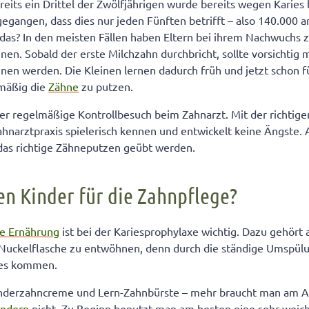
reits ein Drittel der Zwölfjährigen wurde bereits wegen Karies
ähneputzen den Kleinen Spaß
gangen, dass dies nur jeden Fünften betrifft – also 140.000 a
 das? In den meisten Fällen haben Eltern bei ihrem Nachwuchs 
n. Sobald der erste Milchzahn durchbricht, sollte vorsichtig 
n werden. Die Kleinen lernen dadurch früh und jetzt schon fü
lmäßig die
Zähne
zu putzen.
der regelmäßige Kontrollbesuch beim Zahnarzt. Mit der richtig
Zahnarztpraxis spielerisch kennen und entwickelt keine Ängste
 das richtige Zähneputzen geübt werden.
n Kinder für die Zahnpflege?
he Ernährung
ist bei der Kariesprophylaxe wichtig. Dazu gehört 
r Nuckelflasche zu entwöhnen, denn durch die ständige Umspül
ries kommen.
nderzahncreme und Lern-Zahnbürste – mehr braucht man am An
indern
nicht. Zu Beginn benutzt man am besten eine sehr weic