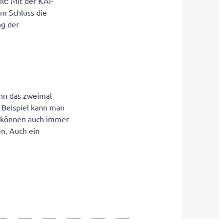
lt: Mit der KAI-
m Schluss die
ng der
enn das zweimal
 Beispiel kann man
n können auch immer
en. Auch ein