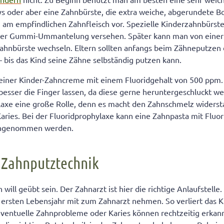
s oder aber eine Zahnbürste, die extra weiche, abgerundete Bo
 am empfindlichen Zahnfleisch vor. Spezielle Kinderzahnbürst
ner Gummi-Ummantelung versehen. Später kann man von einer
Zahnbürste wechseln. Eltern sollten anfangs beim Zähneputzen 
 bis das Kind seine Zähne selbständig putzen kann.
 einer Kinder-Zahncreme mit einem Fluoridgehalt von 500 ppm.
sser die Finger lassen, da diese gerne heruntergeschluckt wer
ylaxe eine große Rolle, denn es macht den Zahnschmelz widers
Karies. Bei der Fluoridprophylaxe kann eine Zahnpasta mit Fluo
eingenommen werden.
e Zahnputztechnik
will geübt sein. Der Zahnarzt ist hier die richtige Anlaufstelle
 ersten Lebensjahr mit zum Zahnarzt nehmen. So verliert das K
ventuelle Zahnprobleme oder Karies können rechtzeitig erkan