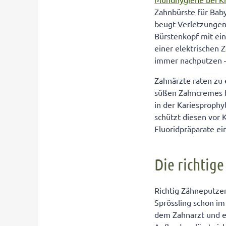
Zahnbürste für Baby
beugt Verletzungen
Bürstenkopf mit ei
einer elektrischen 
immer nachputzen –
Zahnärzte raten zu
süßen Zahncremes be
in der Kariesproph
schützt diesen vor 
Fluoridpräparate 
Die richtig
Richtig Zähneputzen 
Sprössling schon im
dem Zahnarzt und e