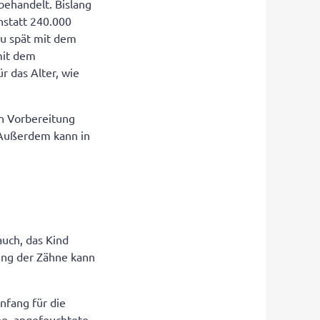
 behandelt. Bislang
nstatt 240.000
zu spät mit dem
mit dem
r das Alter, wie
en Vorbereitung
. Außerdem kann in
auch, das Kind
ung der Zähne kann
fang für die
he, angefeuchtete