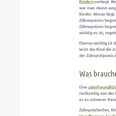
Kindern
vorliegt. Be
So macht das Z
war man davon ausge
Kinder. Woran liegt
Zähneputzen begonne
Zähneputzen begonne
wichtig es ist, rege
Ebenso wichtig ist 
lernt das Kind die 
der Zahnarztpraxis
Was brauche
Eine
zahnfreundlic
rechtzeitig von de
es zu schwerer Ka
Zahnputzbecher, Ki
Mundhygiene bei K