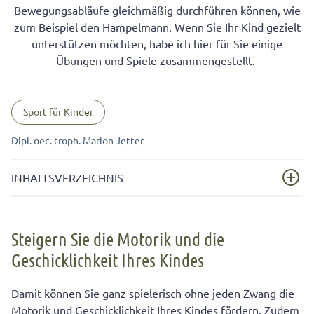
Bewegungsabläufe gleichmäßig durchführen können, wie
zum Beispiel den Hampelmann. Wenn Sie Ihr Kind gezielt
unterstützen möchten, habe ich hier für Sie einige
Übungen und Spiele zusammengestellt.
Sport für Kinder
Dipl. oec. troph. Marion Jetter
INHALTSVERZEICHNIS
Steigern Sie die Motorik und die Geschicklichkeit Ihres
Kindes
Steigern Sie die Motorik und die
Geschicklichkeit Ihres Kindes
Der Ball – Spielgerät Nummer 1 für draußen
Das große Geschicklichkeits-Rennen – mit dem Roller
Damit können Sie ganz spielerisch ohne jeden Zwang die
oder Fahrrad
Motorik und Geschicklichkeit Ihres Kindes fördern. Zudem