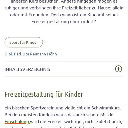
anderen Kurs besuchen. Andere hingegen mögen es
ruhiger und verbringen ihre Freizeit lieber zu Hause: allein
oder mit Freunden. Doch wann ist ein Kind mit seiner
Freizeitgestaltung überfordert?
Sport für Kinder
Dipl.-Päd. Uta Reimann-Höhn
INHALTSVERZEICHNIS
Freizeitgestaltung für Kinder
Freizeitgestaltung für Kinder
Fragen bei der Wahl des Freizeitangebots für Ihr Kind:
Vermeiden Sie Leistungsdruck in der Freizeit
ein bisschen Sportverein und vielleicht ein Schwimmkurs.
Bei den meisten Kindern war’s das auch schon. Mit der
Das Hobby muss sich den schulischen Anforderungen
Einschulung
wird die Freizeit wichtiger, nicht zuletzt auch,
anpassen