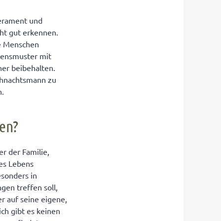
perament und
ht gut erkennen.
re Menschen
ltensmuster mit
ner beibehalten.
eihnachtsmann zu
n.
ben?
r der Familie,
des Lebens
esonders in
en treffen soll,
er auf seine eigene,
ch gibt es keinen