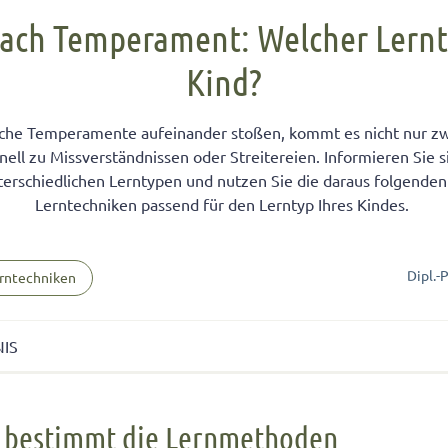
FÜR KINDER
cht unter Geschwistern
n Kinder ein Handy?
Übernachten bei Oma und Opa
Kinderpass beantragen
ach Temperament: Welcher Lernty
chtig auf das Baby
men lernen
ersucht
Selbstvertrauen fördern
Reiseapotheke für Kinder
Kind?
isterpositionen
ungen fürs Wohnzimmer
 mit dem Smartphone
Teamplayer
Flugreise mit Baby
ät unter Geschwistern
unden
 und Konsumerziehung
Selbstbewusstsein fördern
Urlaubsbudget
che Temperamente aufeinander stoßen, kommt es nicht nur z
 Bedürfnisse eingehen
r Kinder
Starkes Mädchen erziehen
ell zu Missverständnissen oder Streitereien. Informieren Sie 
nterschiedlichen Lerntypen und nutzen Sie die daraus folgend
Lerntechniken passend für den Lerntyp Ihres Kindes.
Dipl.-
rntechniken
NIS
estimmt die Lernmethoden
p bestimmt die Lernmethoden
p: Aktiv oder emotional durchs Leben?