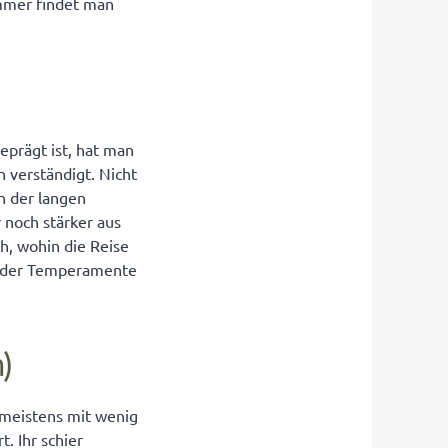
mmer findet man
prägt ist, hat man
 verständigt. Nicht
n der langen
 noch stärker aus
h, wohin die Reise
rm der Temperamente
h)
t meistens mit wenig
. Ihr schier