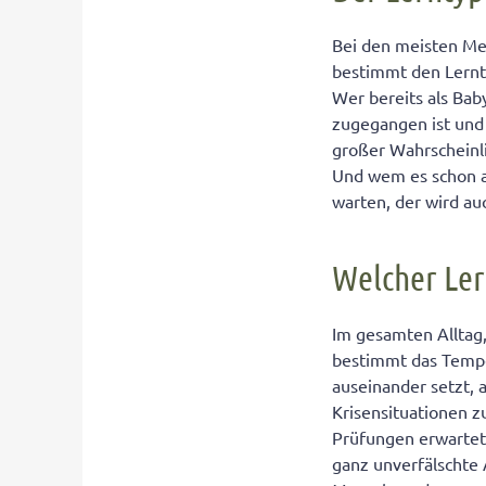
4 Temperament
Bei den meisten Me
bestimmt den Lernty
Lerntyp 1: Anna
Wer bereits als Ba
zugegangen ist und 
großer Wahrscheinli
Und wem es schon a
warten, der wird au
Welcher Ler
Im gesamten Alltag,
bestimmt das Tempe
auseinander setzt,
Krisensituationen z
Prüfungen erwartet 
ganz unverfälschte 