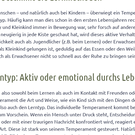
typen bestimmen den Lerntyp
nschen – und natürlich auch bei Kindern – überwiegt ein Tem
p. Häufig kann man dies schon in den ersten Lebensjahren rec
 ist Sanguinikerin (aktiv und forsch)
by und Kleinkind immer in Bewegung war, sehr forsch auf ande
neugierig in jede Kiste geschaut hat, wird dieses aktive Verha
chkeit auch als Jugendlicher (z.B. beim Lernen) oder Erwachse
ls Kleinkind gelungen ist, geduldig auf das Essen oder den W
ch als Erwachsener nicht so schnell aus der Ruhe zu bringen sei
ntyp: Aktiv oder emotional durchs Le
 also sowohl beim Lernen als auch im Kontakt mit Freunden ode
rament die Art und Weise, wie ein Kind sich mit den Dingen 
 also auch den Lerntyp. Das individuelle Temperament kommt b
um Vorschein. Wenn ein Mensch unter Druck steht, Entscheidung
oder mit einer traurigen Nachricht konfrontiert wird, reagiert 
Art. Diese ist stark von seinem Temperament gesteuert. Natürli