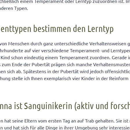
chließlich einem Temperament oder Lerntyp zuzuordnen ist. I
nderen Typen.
enttypen bestimmen den Lerntyp
on Menschen durch ganz unterschiedliche Verhaltensweisen ge
ahrhunderte auf vier verschiedene Temperament- und Lerntypen
in Kind schon eindeutig einem Temperament zuordnen. Gerade i
is zum Ende der Pubertät prägen sich manche Verhaltensmuster
n sich ab. Spätestens in der Pubertät wird jedoch offensichtlic
chung stelle ich Ihnen exemplarisch vier Kinder in der Reinfo
nna ist Sanguinikerin (aktiv und forsc
n hat seine Eltern vom ersten Tag an auf Trab gehalten. Sie is
und hat sich für alle Dinge in ihrer Umgebung sehr interessiert