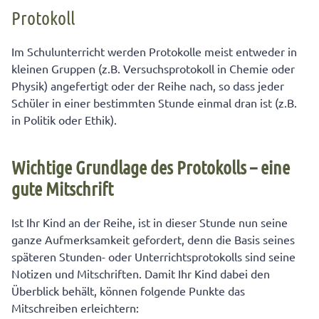
Protokoll
Wichtige Grundlage des Protokolls – eine gute
Mitschrift
Im Schulunterricht werden Protokolle meist entweder in
Unser Rat: Unbedingt Nachfragen und Vergewissern
kleinen Gruppen (z.B. Versuchsprotokoll in Chemie oder
Physik) angefertigt oder der Reihe nach, so dass jeder
Verschiedene Arten von Protokollen
Schüler in einer bestimmten Stunde einmal dran ist (z.B.
Gliederung des Unterrichtsprotokolls
in Politik oder Ethik).
Die inhaltliche Strukturierung nach TOPs
Wichtige Grundlage des Protokolls – eine
Nicht vergessen: Zusätzliches Material
gute Mitschrift
Sprachliche Gestaltung des Unterrichtsprotokolls
Checkliste zum Anfertigen eines
Ist Ihr Kind an der Reihe, ist in dieser Stunde nun seine
Unterrichtsprotokolls
ganze Aufmerksamkeit gefordert, denn die Basis seines
Beispiel für ein Unterrichtsprotokoll
späteren Stunden- oder Unterrichtsprotokolls sind seine
Notizen und Mitschriften. Damit Ihr Kind dabei den
Überblick behält, können folgende Punkte das
Mitschreiben erleichtern: