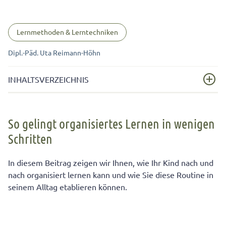
Lernmethoden & Lerntechniken
Dipl.-Päd. Uta Reimann-Höhn
INHALTSVERZEICHNIS
So gelingt organisiertes Lernen in wenigen Schritten
So gelingt organisiertes Lernen in wenigen
Mit diesen 5 Schritten wird Ihr Kind organisiert lernen
Schritten
Organisiert lernen benötigt Routine
In diesem Beitrag zeigen wir Ihnen, wie Ihr Kind nach und
nach organisiert lernen kann und wie Sie diese Routine in
seinem Alltag etablieren können.