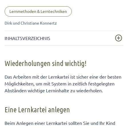
Lernmethoden & Lerntechniken
Dirk und Christiane Konnertz
INHALTSVERZEICHNIS
Wiederholungen sind wichtig!
Wiederholungen sind wichtig!
Eine Lernkartei anlegen
So funktioniert die Lernkartei
Das Arbeiten mit der Lernkartei ist sicher eine der besten
Möglichkeiten, um mit System in zeitlich festgelegten
Vorteile der Lernkartei
Abständen wichtige Lerninhalte zu wiederholen.
Eine Lernkartei anlegen
Beim Anlegen einer Lernkartei sollten Sie und Ihr Kind